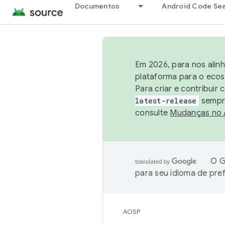
Documentos
Android Code Se
Em 2026, para nos alin
plataforma para o ecos
Para criar e contribuir
latest-release
sempre
consulte
Mudanças no
O G
para seu idioma de pre
AOSP