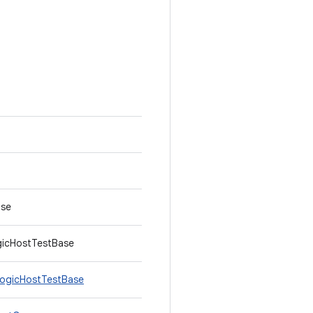
ase
gicHostTestBase
LogicHostTestBase