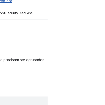
TestCase
RootSecurityTestCase
os precisam ser agrupados