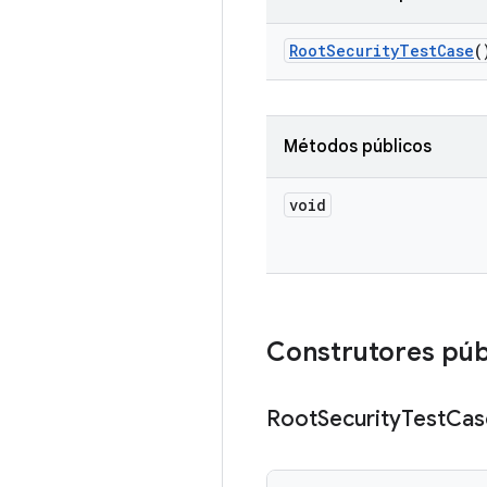
Root
Security
Test
Case
(
Métodos públicos
void
Construtores púb
Root
Security
Test
Cas