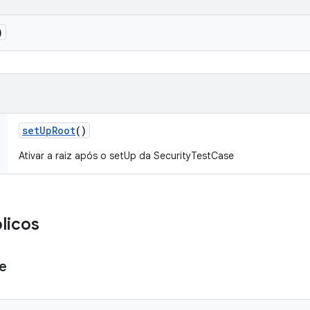
)
set
Up
Root
()
Ativar a raiz após o setUp da SecurityTestCase
licos
e