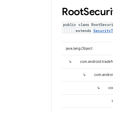
Root
Securi
public class RootSecur
extends
Security
java.lang.Object
↳
com.android.tradef
↳
com.androi
↳
co