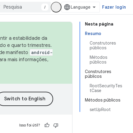
/
Fazer login
Nesta página
Resumo
tir a estabilidade da
Construtores
o e quarto trimestres.
públicos
 de manifesto
android-
Métodos
ara mais informações,
públicos
Construtores
públicos
RootSecurityTes
tCase
Métodos públicos
setUpRoot
Isso foi útil?