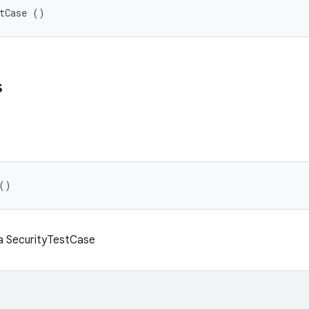
stCase ()
s
()
da SecurityTestCase