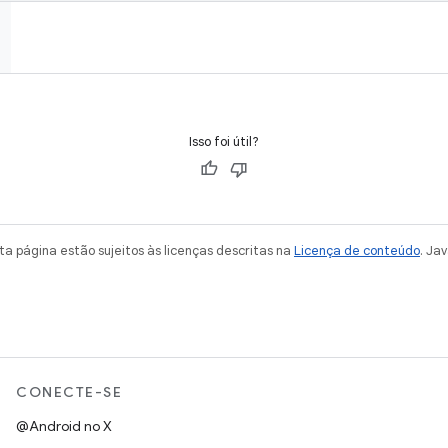
Isso foi útil?
a página estão sujeitos às licenças descritas na
Licença de conteúdo
. Ja
CONECTE-SE
@Android no X