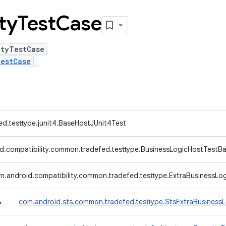
ty
Test
Case
ityTestCase
TestCase
ed.testtype.junit4.BaseHostJUnit4Test
d.compatibility.common.tradefed.testtype.BusinessLogicHostTestB
m.android.compatibility.common.tradefed.testtype.ExtraBusinessLo
↳
com.android.sts.common.tradefed.testtype.StsExtraBusiness