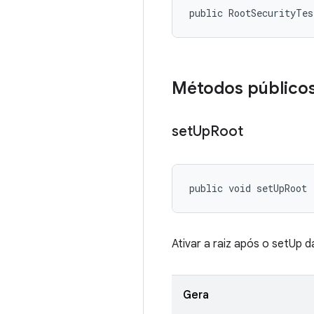
public RootSecurityTe
Métodos público
set
Up
Root
public void setUpRoot 
Ativar a raiz após o setUp 
Gera