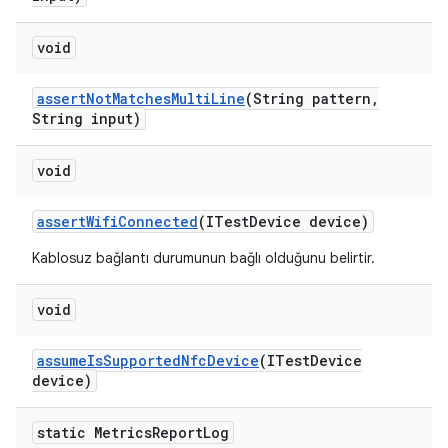
void
assert
Not
Matches
Multi
Line
(String pattern
,
String input)
void
assert
Wifi
Connected
(ITest
Device device)
Kablosuz bağlantı durumunun bağlı olduğunu belirtir.
void
assume
Is
Supported
Nfc
Device
(ITest
Device
device)
static Metrics
Report
Log