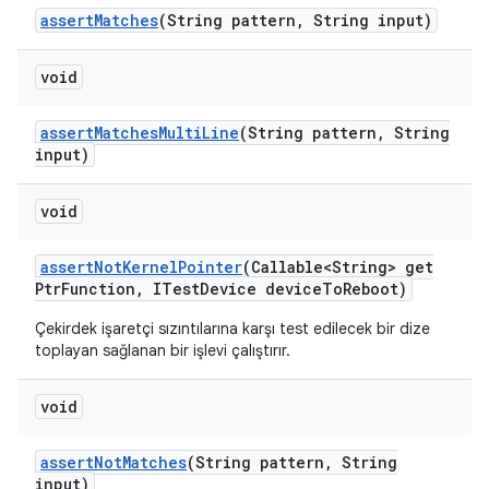
assert
Matches
(String pattern
,
String input)
void
assert
Matches
Multi
Line
(String pattern
,
String
input)
void
assert
Not
Kernel
Pointer
(Callable<String> get
Ptr
Function
,
ITest
Device device
To
Reboot)
Çekirdek işaretçi sızıntılarına karşı test edilecek bir dize
toplayan sağlanan bir işlevi çalıştırır.
void
assert
Not
Matches
(String pattern
,
String
input)