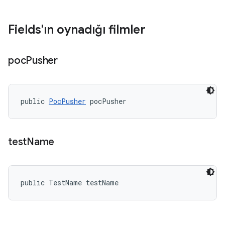
Fields'ın oynadığı filmler
poc
Pusher
public 
PocPusher
 pocPusher
test
Name
public TestName testName