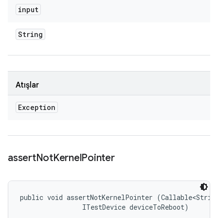
input
String
Atışlar
Exception
assert
Not
Kernel
Pointer
public void assertNotKernelPointer (Callable<String
                ITestDevice deviceToReboot)