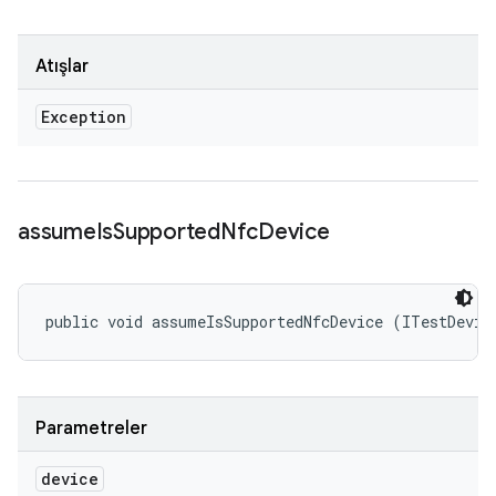
Atışlar
Exception
assume
Is
Supported
Nfc
Device
public void assumeIsSupportedNfcDevice (ITestDevic
Parametreler
device