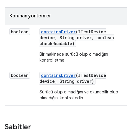
Korunan yöntemler
boolean
contains
Driver
(ITest
Device
device
,
String driver
,
boolean
check
Readable)
Bir makinede sürücü olup olmadığını
kontrol etme
boolean
contains
Driver
(ITest
Device
device
,
String driver)
Sürücü olup olmadığını ve okunabilir olup
olmadığını kontrol edin.
Sabitler