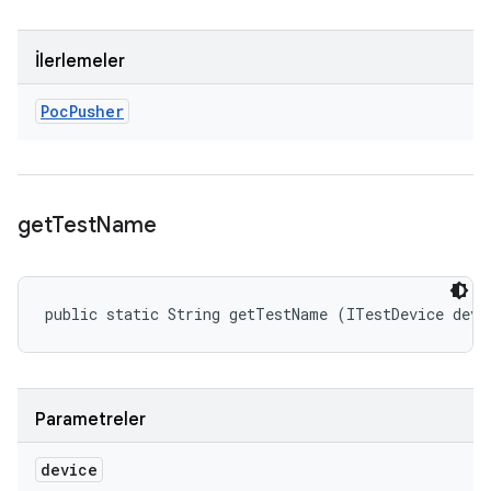
İlerlemeler
Poc
Pusher
get
Test
Name
public static String getTestName (ITestDevice devi
Parametreler
device