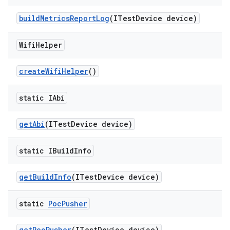
build
Metrics
Report
Log
(ITest
Device device)
Wifi
Helper
create
Wifi
Helper
()
static IAbi
get
Abi
(ITest
Device device)
static IBuild
Info
get
Build
Info
(ITest
Device device)
static
Poc
Pusher
get
Poc
Pusher
(ITest
Device device)