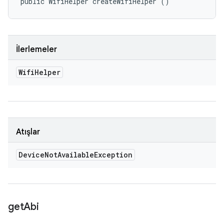
public WifiHelper createWifiHelper ()
İlerlemeler
Wifi
Helper
Atışlar
Device
Not
Available
Exception
get
Abi