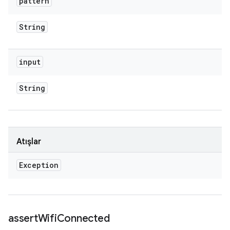
pattern
String
input
String
Atışlar
Exception
assert
Wifi
Connected