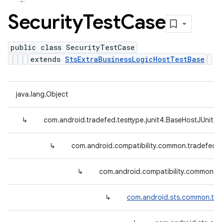
Security
Test
Case
public class SecurityTestCase
extends
StsExtraBusinessLogicHostTestBase
java.lang.Object
↳
com.android.tradefed.testtype.junit4.BaseHostJUnit4
↳
com.android.compatibility.common.tradefed.
↳
com.android.compatibility.common.tr
↳
com.android.sts.common.tra