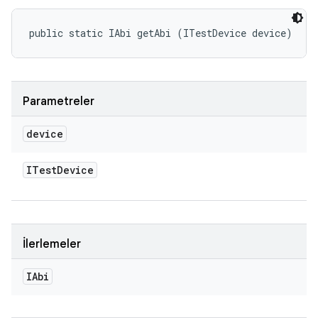
public static IAbi getAbi (ITestDevice device)
Parametreler
device
ITest
Device
İlerlemeler
IAbi