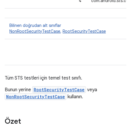
↳
com.android.sts.com
Bilinen doğrudan alt sınıflar
NonRootSecurityTestCase
,
RootSecurityTestCase
Tüm STS testleri için temel test sınıfı.
Bunun yerine
RootSecurityTestCase
veya
NonRootSecurityTestCase
kullanın.
Özet