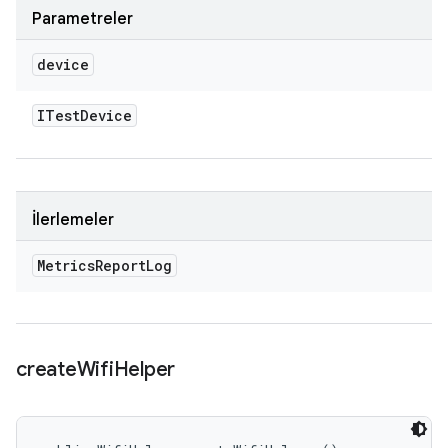
Parametreler
device
ITest
Device
İlerlemeler
Metrics
Report
Log
create
Wifi
Helper