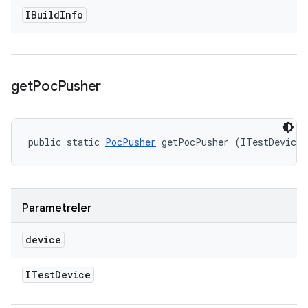
IBuild
Info
get
Poc
Pusher
public static 
PocPusher
 getPocPusher (ITestDevice 
Parametreler
device
ITest
Device