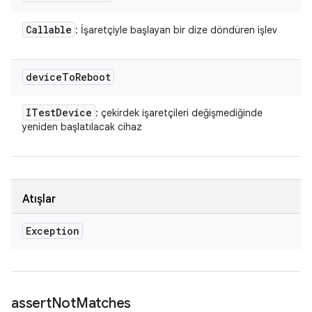
Callable
: İşaretçiyle başlayan bir dize döndüren işlev
device
To
Reboot
ITest
Device
: çekirdek işaretçileri değişmediğinde
yeniden başlatılacak cihaz
Atışlar
Exception
assert
Not
Matches