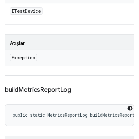
ITest
Device
Atışlar
Exception
build
Metrics
Report
Log
public static MetricsReportLog buildMetricsReportL