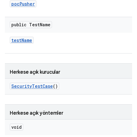
poc
Pusher
public Test
Name
test
Name
Herkese açık kurucular
Security
Test
Case
()
Herkese açık yöntemler
void