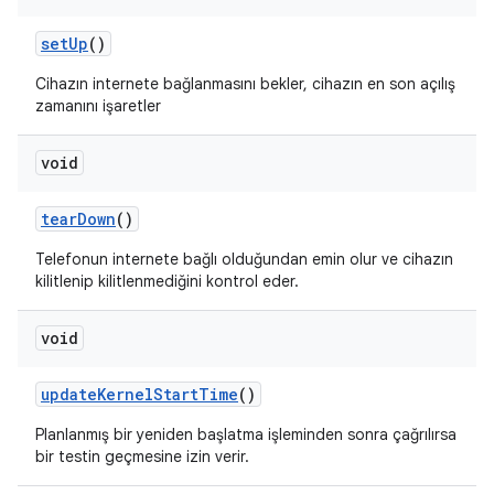
set
Up
()
Cihazın internete bağlanmasını bekler, cihazın en son açılış
zamanını işaretler
void
tear
Down
()
Telefonun internete bağlı olduğundan emin olur ve cihazın
kilitlenip kilitlenmediğini kontrol eder.
void
update
Kernel
Start
Time
()
Planlanmış bir yeniden başlatma işleminden sonra çağrılırsa
bir testin geçmesine izin verir.