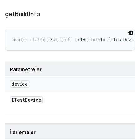
get
Build
Info
public static IBuildInfo getBuildInfo (ITestDevice
Parametreler
device
ITest
Device
İlerlemeler