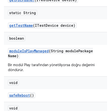
static String
get
Test
Name
(ITest
Device device)
boolean
module
Is
Play
Managed
(String module
Package
Name)
Bir modül Play tarafından yönetiliyorsa doğru değerini
döndürür.
void
safe
Reboot
()
void