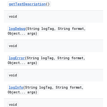
get
Test
Description
()
void
log
Debug
(String log
Tag
,
String format
,
Object
.
.
.
args)
void
log
Error
(String log
Tag
,
String format
,
Object
.
.
.
args)
void
log
Info
(String log
Tag
,
String format
,
Object
.
.
.
args)
void