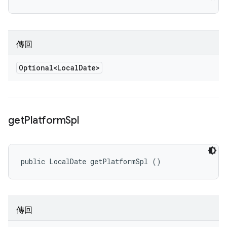
傳回
Optional<Local
Date>
get
Platform
Spl
public LocalDate getPlatformSpl ()
傳回