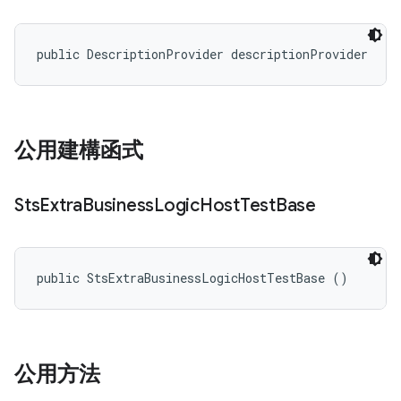
public DescriptionProvider descriptionProvider
公用建構函式
Sts
Extra
Business
Logic
Host
Test
Base
public StsExtraBusinessLogicHostTestBase ()
公用方法