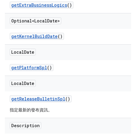
get
Extra
Business
Logics
()
Optional<Local
Date>
get
Kernel
Build
Date
()
Local
Date
get
Platform
Spl
()
Local
Date
get
Release
Bulletin
Spl
()
指定最新的發布資訊。
Description