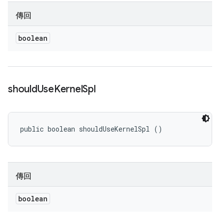
傳回
boolean
should
Use
Kernel
Spl
public boolean shouldUseKernelSpl ()
傳回
boolean