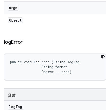
args
Object
log
Error
public void logError (String logTag, 

                String format, 

                Object... args)
參數
log
Tag