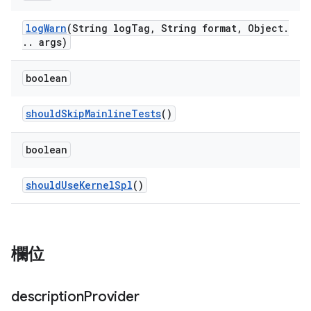
log
Warn
(String log
Tag
,
String format
,
Object
.
.
.
args)
boolean
should
Skip
Mainline
Tests
()
boolean
should
Use
Kernel
Spl
()
欄位
description
Provider