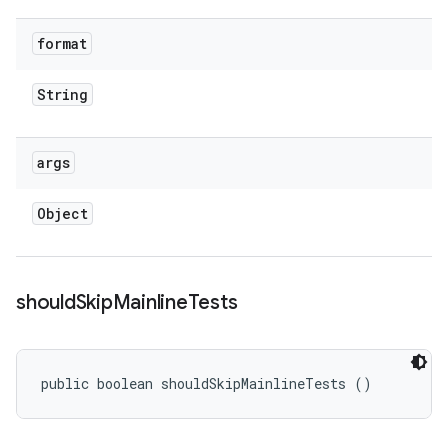
format
String
args
Object
should
Skip
Mainline
Tests
public boolean shouldSkipMainlineTests ()