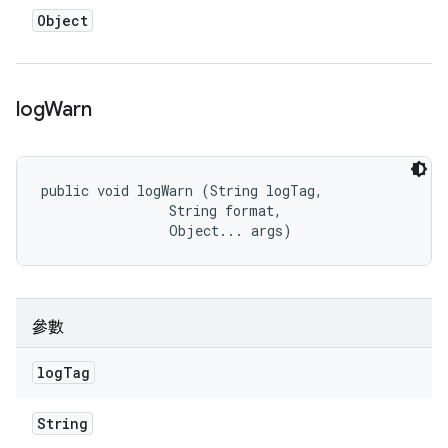
Object
log
Warn
public void logWarn (String logTag, 

                String format, 

                Object... args)
參數
log
Tag
String