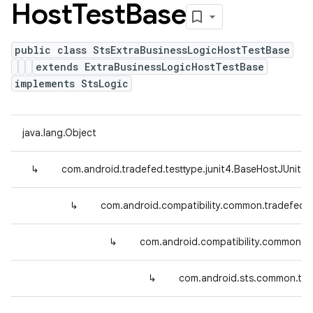
Host
Test
Base
public class StsExtraBusinessLogicHostTestBase
extends ExtraBusinessLogicHostTestBase
implements StsLogic
java.lang.Object
↳
com.android.tradefed.testtype.junit4.BaseHostJUnit4
↳
com.android.compatibility.common.tradefed.
↳
com.android.compatibility.common.tr
↳
com.android.sts.common.tra