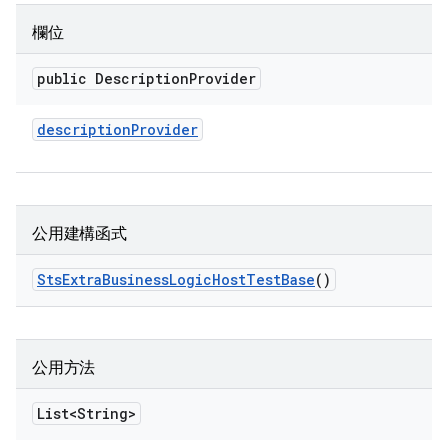
欄位
public Description
Provider
description
Provider
公用建構函式
Sts
Extra
Business
Logic
Host
Test
Base
()
公用方法
List<String>