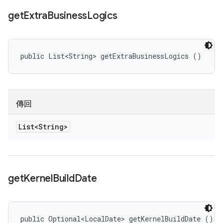
get
Extra
Business
Logics
public List<String> getExtraBusinessLogics ()
傳回
List<String>
get
Kernel
Build
Date
public Optional<LocalDate> getKernelBuildDate ()