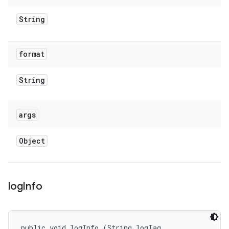
String
format
String
args
Object
log
Info
public void logInfo (String logTag, 
