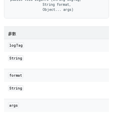
                String format, 

                Object... args)
參數
log
Tag
String
format
String
args