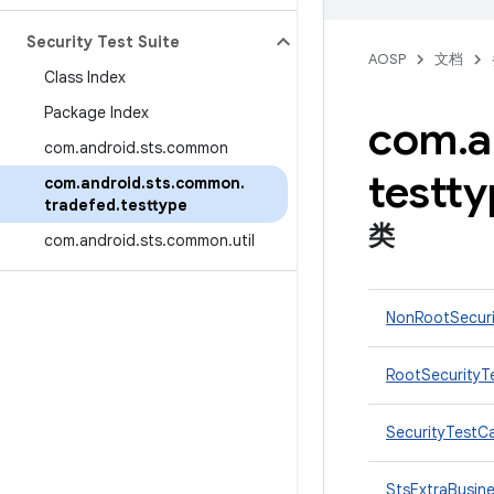
Security Test Suite
AOSP
文档
Class Index
Package Index
com
.
a
com
.
android
.
sts
.
common
testt
com
.
android
.
sts
.
common
.
tradefed
.
testtype
类
com
.
android
.
sts
.
common
.
util
NonRootSecur
RootSecurityT
SecurityTestC
StsExtraBusin