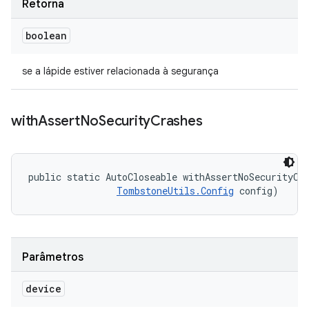
Retorna
boolean
se a lápide estiver relacionada à segurança
with
Assert
No
Security
Crashes
public static AutoCloseable withAssertNoSecurityCra
TombstoneUtils.Config
 config)
Parâmetros
device