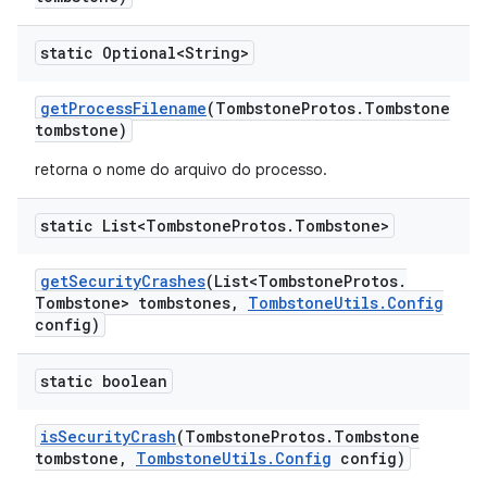
static Optional<String>
get
Process
Filename
(Tombstone
Protos
.
Tombstone
tombstone)
retorna o nome do arquivo do processo.
static List<Tombstone
Protos
.
Tombstone>
get
Security
Crashes
(List<Tombstone
Protos
.
Tombstone> tombstones
,
Tombstone
Utils
.
Config
config)
static boolean
is
Security
Crash
(Tombstone
Protos
.
Tombstone
tombstone
,
Tombstone
Utils
.
Config
config)