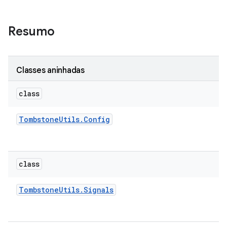
Resumo
Classes aninhadas
class
Tombstone
Utils
.
Config
class
Tombstone
Utils
.
Signals