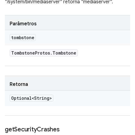
"/system/bin/mediaserver" retorna "mediaserver".
Parâmetros
tombstone
Tombstone
Protos
.
Tombstone
Retorna
Optional<String>
get
Security
Crashes