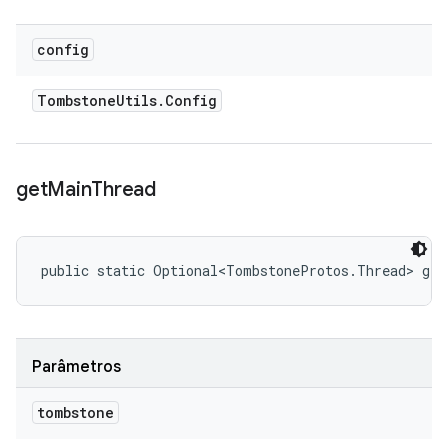
config
Tombstone
Utils
.
Config
get
Main
Thread
public static Optional<TombstoneProtos.Thread> ge
Parâmetros
tombstone