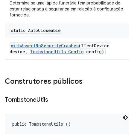
Determina se uma lápide funerária tem probabilidade de
estar relacionada à segurança em relação à configuração
fornecida.
static Auto
Closeable
with
Assert
No
Security
Crashes
(ITest
Device
device
,
Tombstone
Utils
.
Config
config)
Construtores públicos
Tombstone
Utils
public TombstoneUtils ()