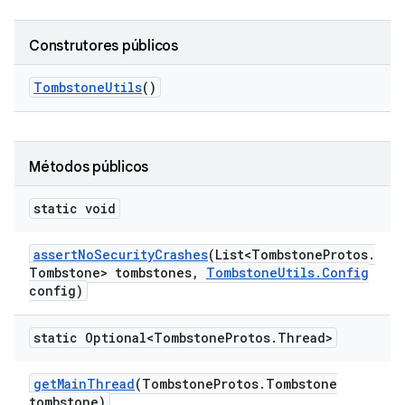
Construtores públicos
Tombstone
Utils
()
Métodos públicos
static void
assert
No
Security
Crashes
(List<Tombstone
Protos
.
Tombstone> tombstones
,
Tombstone
Utils
.
Config
config)
static Optional<Tombstone
Protos
.
Thread>
get
Main
Thread
(Tombstone
Protos
.
Tombstone
tombstone)