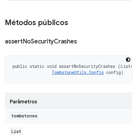
Métodos públicos
assert
No
Security
Crashes
public static void assertNoSecurityCrashes (List<T
TombstoneUtils.Config
 config)
Parâmetros
tombstones
List