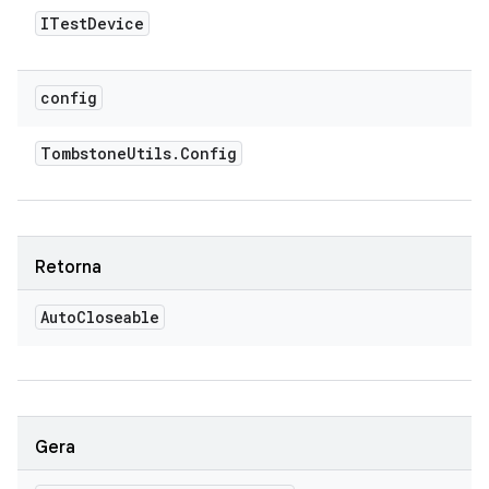
ITest
Device
config
Tombstone
Utils
.
Config
Retorna
Auto
Closeable
Gera