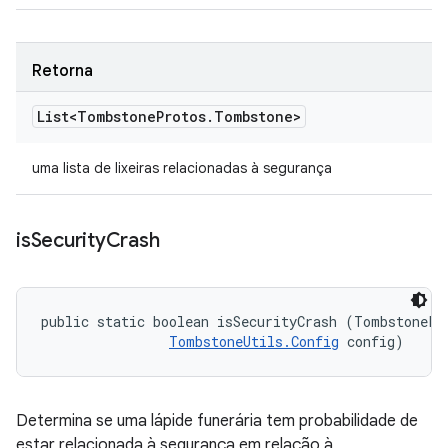
Retorna
List<Tombstone
Protos
.
Tombstone>
uma lista de lixeiras relacionadas à segurança
is
Security
Crash
public static boolean isSecurityCrash (TombstonePr
TombstoneUtils.Config
 config)
Determina se uma lápide funerária tem probabilidade de
estar relacionada à segurança em relação à