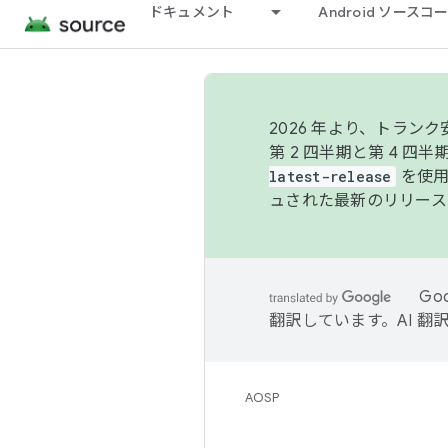
ドキュメント
Android ソース
2026 年より、トラ
第 2 四半期と第 4 四
latest-release
を使用
ュされた最新のリリース
Go
翻訳しています。AI 
AOSP