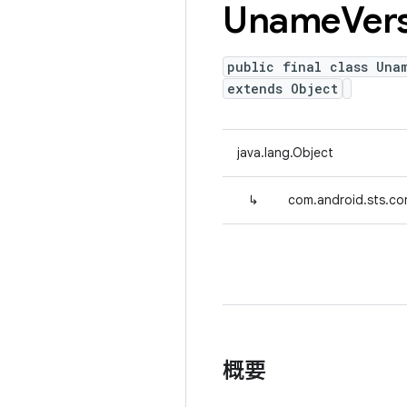
Uname
Ver
public final class Una
extends Object
java.lang.Object
↳
com.android.sts.co
概要