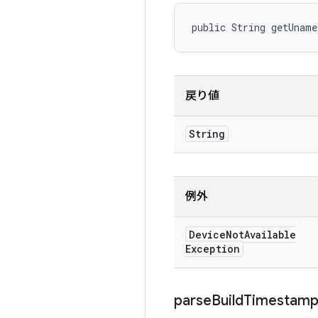
public String getUnam
戻り値
String
例外
Device
Not
Available
Exception
parse
Build
Timestam