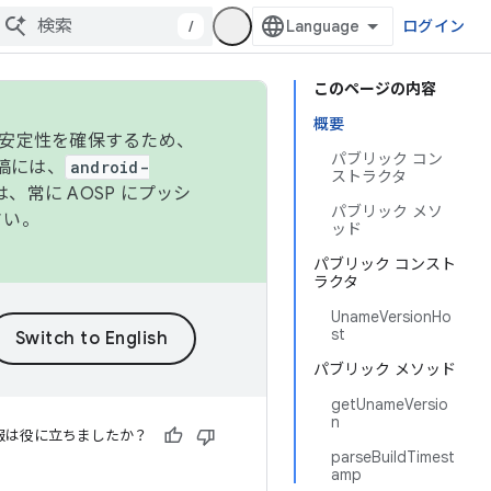
/
ログイン
このページの内容
概要
の安定性を確保するため、
パブリック コン
投稿には、
android-
ストラクタ
、常に AOSP にプッシ
パブリック メソ
さい。
ッド
パブリック コンスト
ラクタ
UnameVersionHo
st
パブリック メソッド
getUnameVersio
n
報は役に立ちましたか？
parseBuildTimest
amp