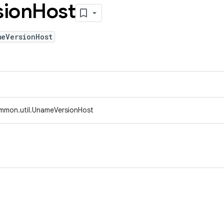
sion
Host
meVersionHost
mmon.util.UnameVersionHost