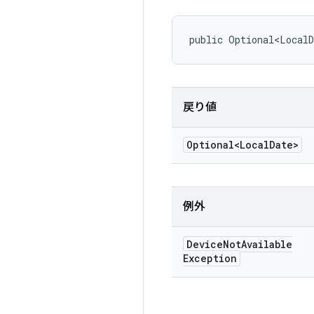
public Optional<Local
戻り値
Optional<Local
Date>
例外
Device
Not
Available
Exception