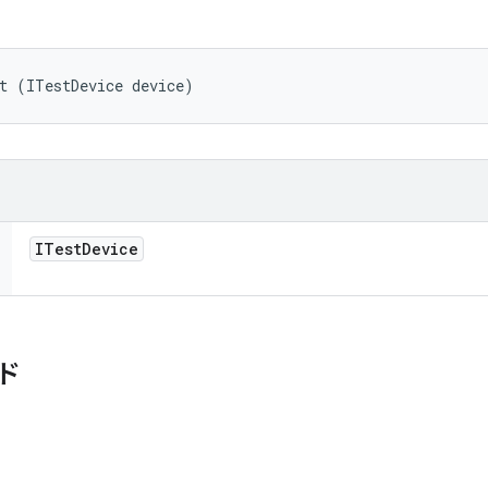
t (ITestDevice device)
ITest
Device
ド