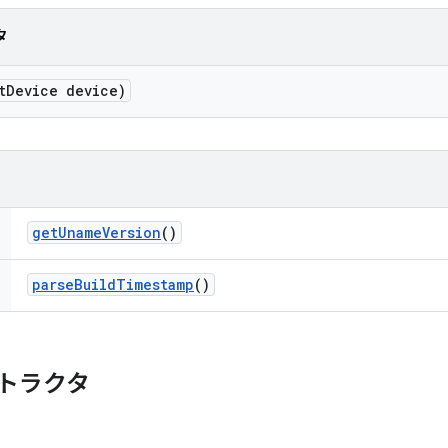
タ
t
Device device)
get
Uname
Version
()
parse
Build
Timestamp
()
トラクタ