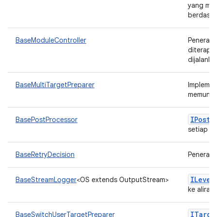
yang mem
berdasa
BaseModuleController
Penerap
diterapk
dijalanka
BaseMultiTargetPreparer
Implemen
memungki
IPost
P
BasePostProcessor
setiap p
BaseRetryDecision
Penerap
ILevel
BaseStreamLogger
<OS extends OutputStream>
ke alira
ITarge
BaseSwitchUserTargetPreparer