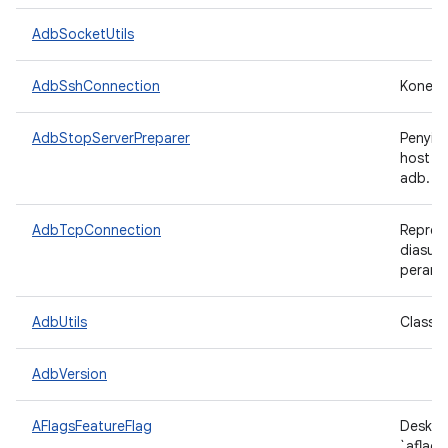
AdbSocketUtils
AdbSshConnection
Koneks
AdbStopServerPreparer
Penyia
host s
adb.
AdbTcpConnection
Repres
diasum
perang
AdbUtils
Class u
AdbVersion
AFlagsFeatureFlag
Deskrip
`aflags 