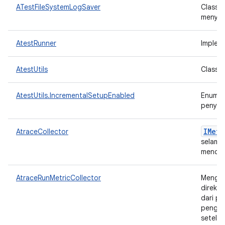
ATestFileSystemLogSaver
Class L
menyimp
AtestRunner
Implem
AtestUtils
Class u
AtestUtils.IncrementalSetupEnabled
Enum y
penyia
IMetr
AtraceCollector
selama
mencat
AtraceRunMetricCollector
Mengum
direkto
dari pe
penguji
setelah