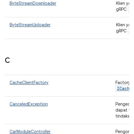
ByteStreamDownloader
Klien ya
B
gRPC
ByteStreamUploader
Klien ya
B
gRPC
C
CacheClientFactory
Factory 
ICache
CanceledException
Pengecua
dapat te
tindakan
CarModuleController
Pengontr