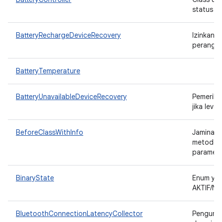
status p
BatteryRechargeDeviceRecovery
Izinkan u
perangka
BatteryTemperature
BatteryUnavailableDeviceRecovery
Pemeriks
jika leve
BeforeClassWithInfo
Jaminan 
metode y
paramet
BinaryState
Enum yan
AKTIF/NO
BluetoothConnectionLatencyCollector
Pengumpu