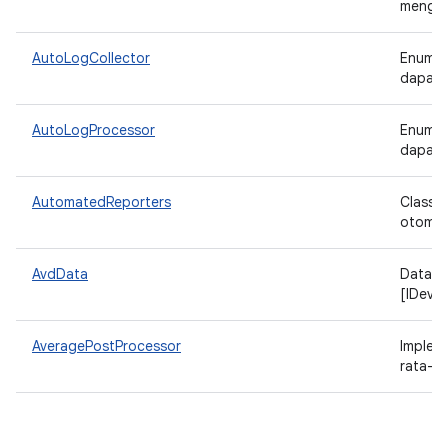
mengga
AutoLogCollector
Enumer
dapat 
AutoLogProcessor
Enumer
dapat 
AutomatedReporters
Class 
otomat
AvdData
Data A
[IDevi
AveragePostProcessor
Implem
rata-ra