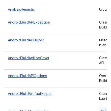
AnalysisHeuristic
Urutan
AndroidBuildAPIException
Class p
Build A
AndroidBuildAPIHelper
Metode
klien B
AndroidBuildApiLogSaver
Class y
API.
AndroidBuildAPIOptions
Opsi ko
Build A
AndroidBuildArtifactHelper
Class 
kueri A