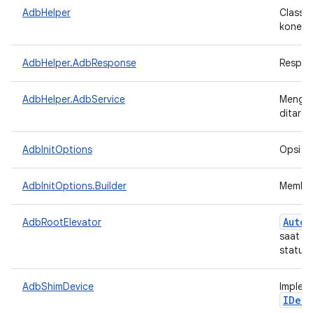
AdbHelper
Class 
koneks
AdbHelper.AdbResponse
Respon
AdbHelper.AdbService
Mengid
ditarge
AdbInitOptions
Opsi un
AdbInitOptions.Builder
Membang
Auto
C
AdbRootElevator
saat di
status 
AdbShimDevice
Implem
IDevi