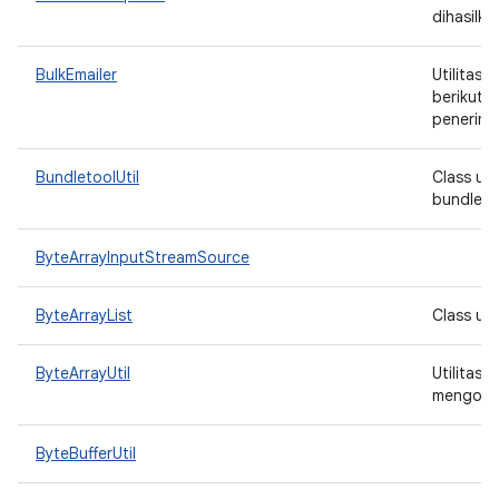
dihasilka
BulkEmailer
Utilitas
berikut: 
penerima
BundletoolUtil
Class ut
bundleto
ByteArrayInputStreamSource
ByteArrayList
Class un
ByteArrayUtil
Utilitas 
mengonve
ByteBufferUtil