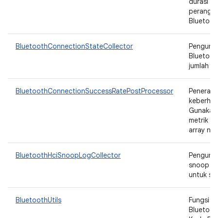
durasi s
perangka
Bluetooth
BluetoothConnectionStateCollector
Pengumpu
Bluetoo
jumlah st
BluetoothConnectionSuccessRatePostProcessor
Penerapa
keberhasi
Gunakan 
metrik y
array num
BluetoothHciSnoopLogCollector
Pengumpu
snoop HC
untuk se
BluetoothUtils
Fungsi ut
Bluetoot