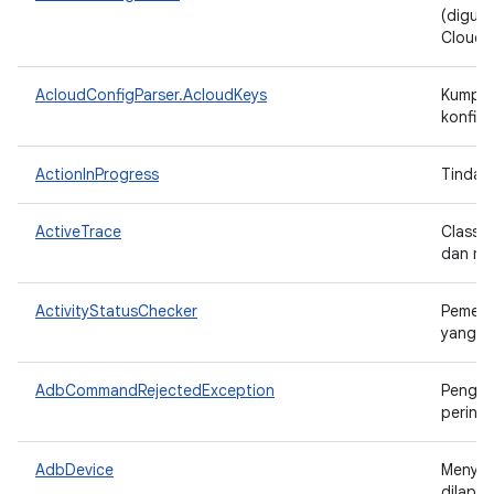
(digun
Cloud)
AcloudConfigParser.AcloudKeys
Kumpula
konfigu
ActionInProgress
Tindak
ActiveTrace
Class 
dan men
ActivityStatusChecker
Pemerik
yang be
AdbCommandRejectedException
Pengec
perint
AdbDevice
Menyim
dilapor