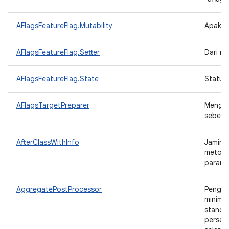
AFlagsFeatureFlag.Mutability
Apakah
AFlagsFeatureFlag.Setter
Dari ma
AFlagsFeatureFlag.State
Status
AFlagsTargetPreparer
Mengg
sebelu
AfterClassWithInfo
Jamina
metode
parame
AggregatePostProcessor
Pengga
minimum
standar
persent