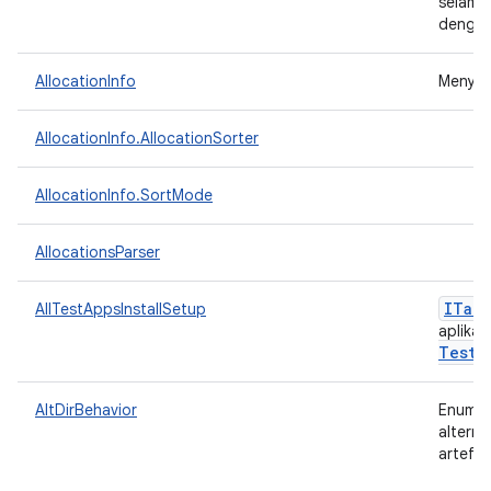
selama 
dengan
AllocationInfo
Menyim
AllocationInfo.AllocationSorter
AllocationInfo.SortMode
AllocationsParser
ITarg
AllTestAppsInstallSetup
aplikas
Tests
AltDirBehavior
Enum un
alterna
artefak