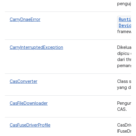
pengujia
Runtim
CarryDnaeError
Device
framewor
CarryInterruptedException
Dikeluar
dipicu da
dari thre
pemanggi
CasConverter
Class sin
yang di-c
CasFileDownloader
Pengunduh
CAS.
CasFuseDriverProfile
CasDriver
IFuseDriv