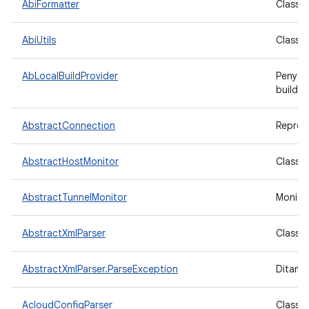
AbiFormatter
Class u
AbiUtils
Class u
AbLocalBuildProvider
Penyedi
build A
AbstractConnection
Repres
AbstractHostMonitor
Class 
AbstractTunnelMonitor
Monito
AbstractXmlParser
Class d
AbstractXmlParser.ParseException
Ditampi
AcloudConfigParser
Class 