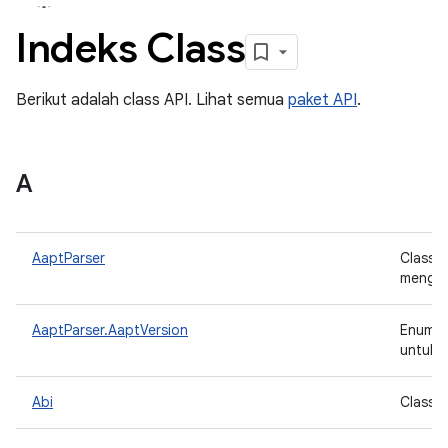
Indeks Class
Berikut adalah class API. Lihat semua
paket API
.
A
AaptParser
Class 
mengur
AaptParser.AaptVersion
Enum o
untuk m
Abi
Class 