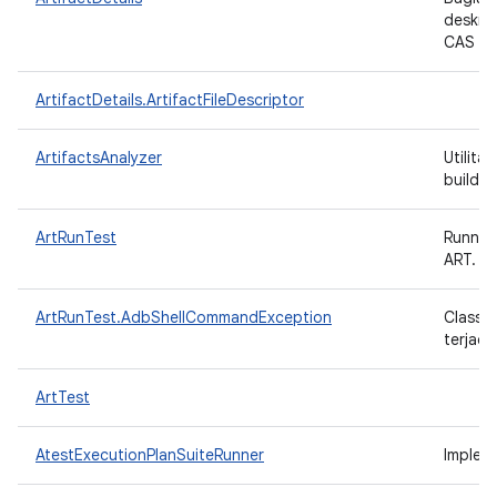
deskrip
CAS
ArtifactDetails.ArtifactFileDescriptor
ArtifactsAnalyzer
Utilita
build 
ArtRunTest
Runner
ART.
ArtRunTest.AdbShellCommandException
Class 
terjadi
ArtTest
AtestExecutionPlanSuiteRunner
Implem