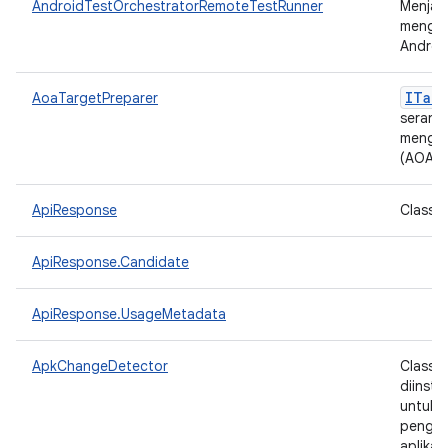
AndroidTestOrchestratorRemoteTestRunner
Menjal
menggu
Androi
ITarg
AoaTargetPreparer
serangk
menggu
(AOAv2
ApiResponse
Class u
ApiResponse.Candidate
ApiResponse.UsageMetadata
ApkChangeDetector
Class 
diinst
untuk 
pengin
aplika