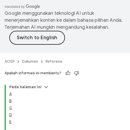
Google menggunakan teknologi AI untuk
menerjemahkan konten ke dalam bahasa pilihan Anda.
Terjemahan AI mungkin mengandung kesalahan.
AOSP
Dokumen
Referensi
Apakah informasi ini membantu?
Pada halaman ini
A
B
C
D
E