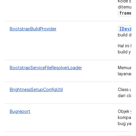
Kode Blu
ditemuka
framew
IDevic
BootstrapBuildProvider
build da
Hal ini 
build yan
BootstrapServiceFileResolverLoader
Memuat r
layanan.
BrightnessSetupConfigUtil
Class ut
dari cla
Bugreport
Objek ya
kompatib
bug yang