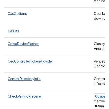
merupaka
CasOptions
Opsi konf
downloa
CasUtil
CdmaDeviceFlasher
Class ya
Android 
CecControllerTokenProvider
Penyedia
Electroni
CentralDirectoryInfo
CentralDi
informasi 
Compan
CheckPairingPreparer
memverif
utama d