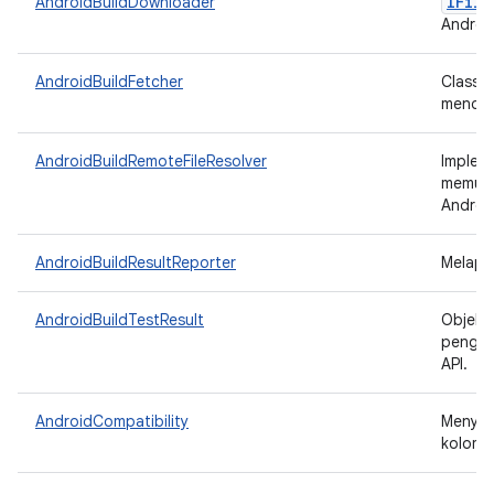
IFile
AndroidBuildDownloader
Android
AndroidBuildFetcher
Class 
mendown
AndroidBuildRemoteFileResolver
Implem
memung
Androi
AndroidBuildResultReporter
Melapor
AndroidBuildTestResult
Objek 
penguji
API.
AndroidCompatibility
Menyed
kolom 