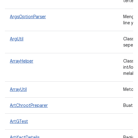
terten
ArgsOptionParser
Mengis
line ya
ArgUtil
Class u
sepert
ArrayHelper
Class u
int/lon
melalui
ArrayUtil
Metode 
ArtChrootPreparer
Buat di
ArtGTest
ArtifactDetails
Bagian 