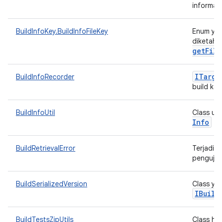
informasi
BuildInfoKey.BuildInfoFileKey
Enum yan
diketahui
getFile
ITarge
BuildInfoRecorder
build ke 
BuildInfoUtil
Class ut
Info
BuildRetrievalError
Terjadi e
pengujia
BuildSerializedVersion
Class yan
IBuild
BuildTestsZipUtils
Class hel