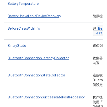
BatteryTemperature
BatteryUnavailableDeviceRecovery
復原檢查
Befo
BeforeClassWithInfo
與
Test
In
BinaryState
這個列舉
BluetoothConnectionLatencyCollector
收集器會將
裝置，並
BluetoothConnectionStateCollector
這個收集
Blueto
個設定檔
BluetoothConnectionSuccessRatePostProcessor
實作後處
使用「me
(以數字陣列表