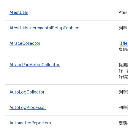
AtestUtils
Ates
AtestUtils.IncrementalSetupEnabled
列舉，
IMetr
AtraceCollector
集結果
AtraceRunMetricCollector
從測試
錄、記
錄檔案
AutoLogCollector
列舉說
AutoLogProcessor
列舉說
AutomatedReporters
定義從 