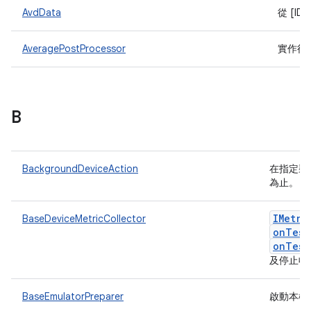
AvdData
從 [ID
AveragePostProcessor
實作後
B
BackgroundDeviceAction
在指定裝
為止。
IMetri
BaseDeviceMetricCollector
onTest
onTest
及停止收
BaseEmulatorPreparer
啟動本機