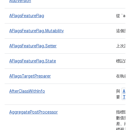
AdbVersion
AFlagsFeatureFlag
從 `af
AFlagsFeatureFlag.Mutability
這個旗
AFlagsFeatureFlag.Setter
上次設
AFlagsFeatureFlag.State
標記的
AFlagsTargetPreparer
在執行
Aft
AfterClassWithInfo
與
Te
要
AggregatePostProcessor
指標匯
數值指
差、總
標視為