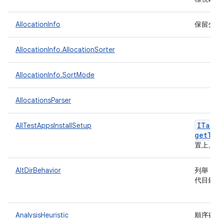
AllocationInfo
保留分
AllocationInfo.AllocationSorter
AllocationInfo.SortMode
AllocationsParser
ITarg
AllTestAppsInstallSetup
get
Te
置上。
AltDirBehavior
列舉，
代目錄
AnalysisHeuristic
順序很