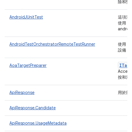
除和變
AndroidJUnitTest
這項測
使用
androi
AndroidTestOrchestratorRemoteTestRunner
使用 ad
設備 An
ITarg
AoaTargetPreparer
Acce
按和滑
ApiResponse
用於剖析
ApiResponse.Candidate
ApiResponse.UsageMetadata