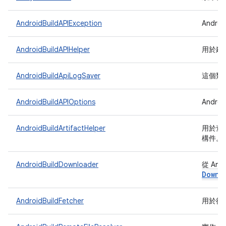
AndroidBuildAPIException
Andro
AndroidBuildAPIHelper
用於建立
AndroidBuildApiLogSaver
這個類別
AndroidBuildAPIOptions
Andro
AndroidBuildArtifactHelper
用於查詢
構件。
AndroidBuildDownloader
從 And
Downl
AndroidBuildFetcher
用於從 