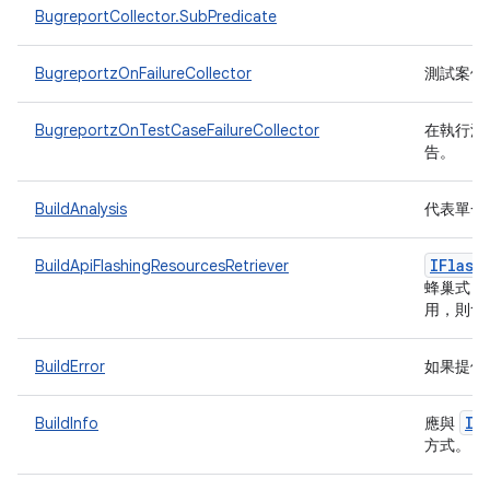
BugreportCollector.SubPredicate
BugreportzOnFailureCollector
測試案例失
BugreportzOnTestCaseFailureCollector
在執行測
告。
BuildAnalysis
代表單一
IFlash
BuildApiFlashingResourcesRetriever
蜂巢式 A
用，則會改
BuildError
如果提供
IT
BuildInfo
應與
方式。