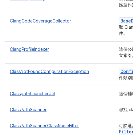
區運作)
Base
De
ClangCodeCoverageCollector
取 Cla
件。
ClangProfileIndexer
這個公用程
立索引。
Config
ClassNotFoundConfigurationException
件類別的
ClasspathLauncherUtil
這個輔助
ClassPathScanner
尋找 cla
ClassPathScanner.ClassNameFilter
可篩選及轉
Filter