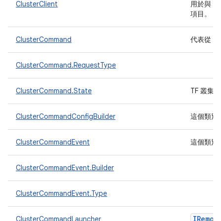
ClusterClient
用於與 T
項目。
ClusterCommand
代表從 
ClusterCommand.RequestType
ClusterCommand.State
TF 叢
ClusterCommandConfigBuilder
這個類別
ClusterCommandEvent
這個類別
ClusterCommandEvent.Builder
ClusterCommandEvent.Type
IRemot
ClusterCommandLauncher