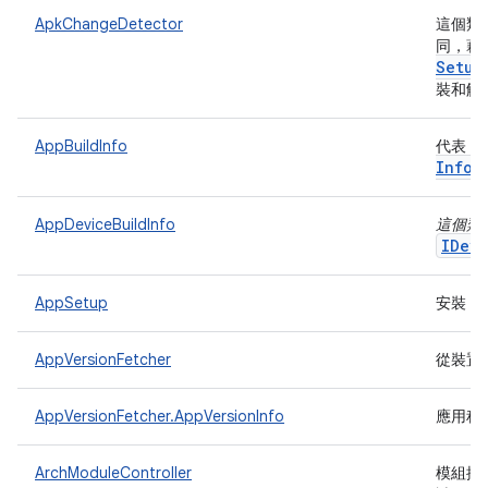
ApkChangeDetector
這個類別
同，藉
Setup
裝和解
AppBuildInfo
代表 A
Info
AppDeviceBuildInfo
這個類
IDevi
AppSetup
安裝 A
AppVersionFetcher
從裝置
AppVersionFetcher.AppVersionInfo
應用程
ArchModuleController
模組控