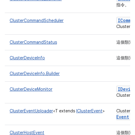
指令。
IComma
ClusterCommandScheduler
Cluster
ClusterCommandStatus
這個類別
ClusterDeviceInfo
這個類別
ClusterDeviceInfo.Builder
IDevic
ClusterDeviceMonitor
Cluste
ClusterEventUploader
<T extends
IClusterEvent
>
Cluster
Event
上
ClusterHostEvent
這個類別