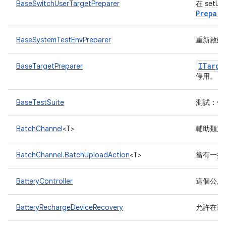
BaseSwitchUserTargetPreparer
在 set
Prepare
BaseSystemTestEnvPreparer
重新啟動
ITarge
BaseTargetPreparer
停用。
BaseTestSuite
測試：使用新
BatchChannel
<T>
輔助類別
BatchChannel.BatchUploadAction
<T>
當有一批
BatteryController
這個公用
BatteryRechargeDeviceRecovery
允許在裝