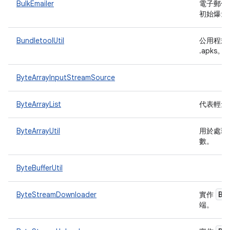
BulkEmailer
電子郵件
初始爆量
BundletoolUtil
公用程式類
.apks。
ByteArrayInputStreamSource
ByteArrayList
代表輕量
ByteArrayUtil
用於處理
數。
ByteBufferUtil
By
ByteStreamDownloader
實作
端。