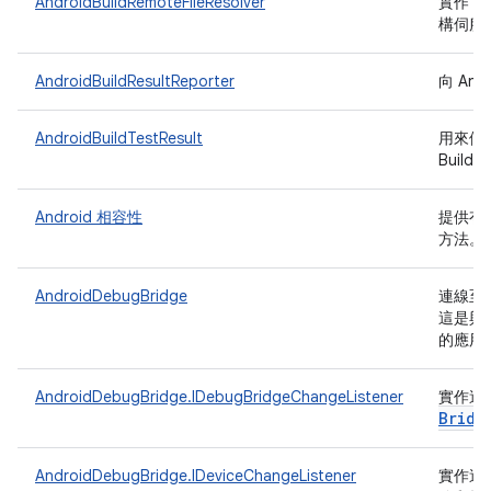
I
AndroidBuildRemoteFileResolver
實作
構伺服
AndroidBuildResultReporter
向 And
AndroidBuildTestResult
用來儲存
Build 
Android 相容性
提供有助
方法。
AndroidDebugBridge
連線至主機
這是與
的應用
AndroidDebugBridge.IDebugBridgeChangeListener
實作這
Bridg
AndroidDebugBridge.IDeviceChangeListener
實作這