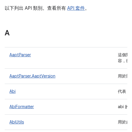
以下列出 API 類別。查看所有
API 套件
。
A
AaptParser
這個類別
容，從 
AaptParser.AaptVersion
用於剖析
Abi
代表 A
AbiFormatter
abi 
AbiUtils
用於處理