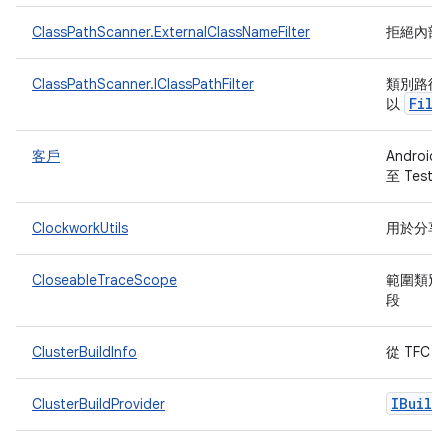
ClassPathScanner.ExternalClassNameFilter
拒絕內部
ClassPathScanner.IClassPathFilter
類別路徑
File
以
客戶
Andro
至 Test 
ClockworkUtils
用於分享
CloseableTraceScope
範圍類別，可
段
ClusterBuildInfo
從 TFC
IBuild
ClusterBuildProvider