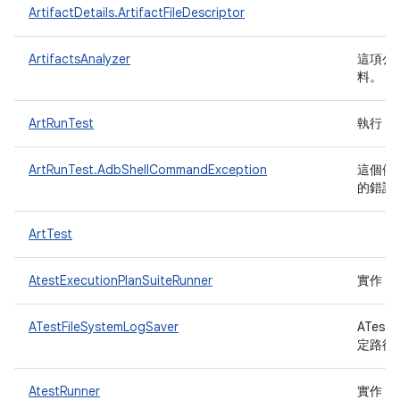
ArtifactDetails.ArtifactFileDescriptor
ArtifactsAnalyzer
這項公
料。
ArtRunTest
執行 
ArtRunTest.AdbShellCommandException
這個例外
的錯誤
ArtTest
I
AtestExecutionPlanSuiteRunner
實作
ATestFileSystemLogSaver
ATes
定路徑
I
AtestRunner
實作