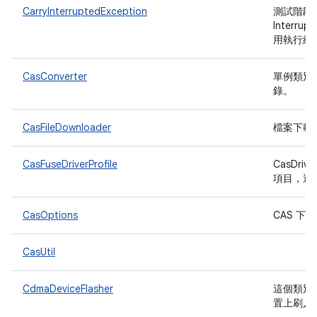
CarryInterruptedException
測試階段
Interr
用執行緒
CasConverter
單例類別，
錄。
CasFileDownloader
檔案下載器
CasFuseDriverProfile
CasDrive
項目，適用
CasOptions
CAS 
CasUtil
CdmaDeviceFlasher
這個類別會
置上刷入