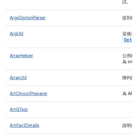
試。
ArgsOptionParser
從剖析
ArgUtil
這個公
Opti
ArrayHelper
公用程
為 int
ArrayUtil
陣列的
ArtChrootPreparer
為 AR
ArtGTest
ArtifactDetails
說明內