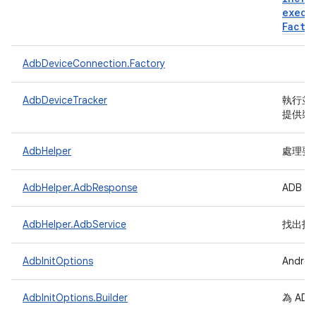
execu
Facto
AdbDeviceConnection.Factory
AdbDeviceTracker
執行並剖
提供裝
AdbHelper
處理要
AdbHelper.AdbResponse
ADB 
AdbHelper.AdbService
找出指
AdbInitOptions
Andro
AdbInitOptions.Builder
為 AD