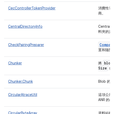
CecControllerTokenProvider
消費性電子
商。
CentralDirectoryInfo
Central
料夾的資
Compan
CheckPairingPreparer
置和隨附
blob
Chunker
將
Size
個
Chunker.Chunk
Blob 
CircularAtraceUtil
這項公用程
ANR 的
CircularByteArray
資料結構