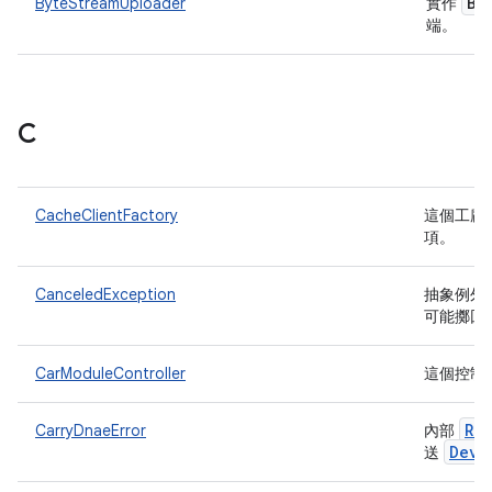
By
ByteStreamUploader
實作
端。
C
CacheClientFactory
這個工廠
項。
CanceledException
抽象例外
可能擲回
CarModuleController
這個控制
Ru
CarryDnaeError
內部
Devi
送