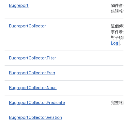
Bugreport
物件會保
錯誤報告 (
BugreportCollector
這個傳遞
事件發生
對子項呼
Log
。
BugreportCollector.Filter
BugreportCollector.Freq
BugreportCollector.Noun
BugreportCollector.Predicate
完整述詞
BugreportCollector.Relation