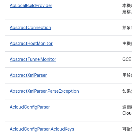
AbLocalBuildProvider
本機建構
建構。
AbstractConnection
抽象連
AbstractHostMonitor
主機健
AbstractTunnelMonitor
GCE 
AbstractXmlParser
用於剖
AbstractXmlParser.ParseException
如果無
AcloudConfigParser
這個輔助
Clou
AcloudConfigParser.AcloudKeys
可從設