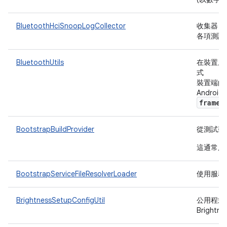
BluetoothHciSnoopLogCollector
收集器，用
各項測試
BluetoothUtils
在裝置上呼叫
式
裝置端的 B
Andro
framew
BootstrapBuildProvider
從測試裝
這通常用
BootstrapServiceFileResolverLoader
使用服務
BrightnessSetupConfigUtil
公用程式
Bright