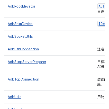
Auto
C
AdbRootElevator
目錄 
IDevi
AdbShimDevice
AdbSocketUtils
AdbSshConnection
透過 S
AdbStopServerPreparer
目標準
ADB 
AdbTcpConnection
裝置的
線。
AdbUtils
用於 