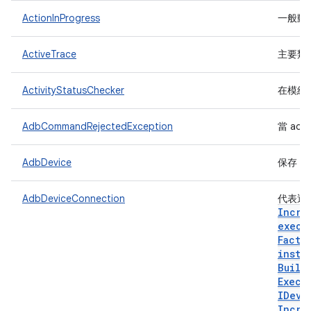
ActionInProgress
一般動
ActiveTrace
主要類
ActivityStatusChecker
在模組
AdbCommandRejectedException
當 a
AdbDevice
保存「a
AdbDeviceConnection
代表透
Incre
execu
Facto
insta
Build
Execu
IDevi
Incre