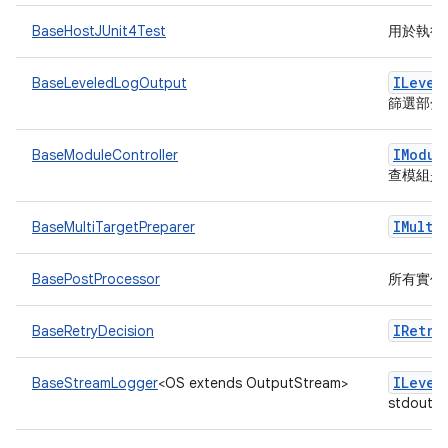
BaseHostJUnit4Test
用於執行主
ILevel
BaseLeveledLogOutput
篩選部分
IModul
BaseModuleController
查模組是
IMulti
BaseMultiTargetPreparer
BasePostProcessor
所有實作
IRetry
BaseRetryDecision
ILevel
BaseStreamLogger
<OS extends OutputStream>
stdout