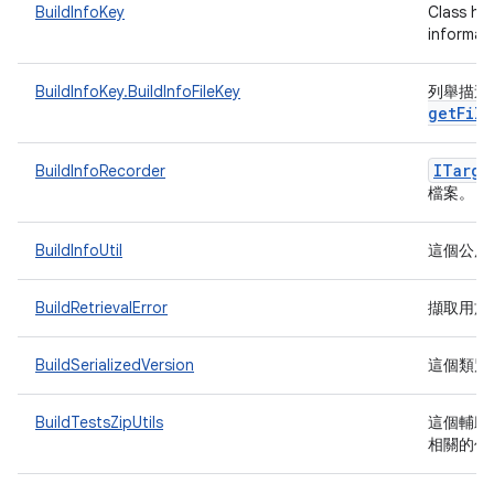
BuildInfoKey
Class hol
informat
BuildInfoKey.BuildInfoFileKey
列舉描述
getFile
ITarge
BuildInfoRecorder
檔案。
BuildInfoUtil
這個公用
BuildRetrievalError
擷取用於
BuildSerializedVersion
這個類別
BuildTestsZipUtils
這個輔助類
相關的作