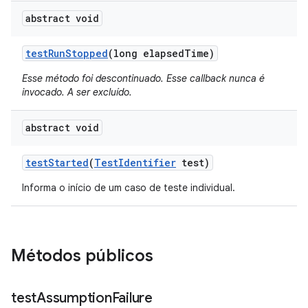
abstract void
test
Run
Stopped
(long elapsed
Time)
Esse método foi descontinuado. Esse callback nunca é
invocado. A ser excluído.
abstract void
test
Started
(
Test
Identifier
test)
Informa o início de um caso de teste individual.
Métodos públicos
test
Assumption
Failure