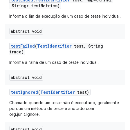
String> test
Metrics)
Informa o fim da execução de um caso de teste individual.
abstract void
test
Failed
(
Test
Identifier
test
,
String
trace)
Informa a falha de um caso de teste individual.
abstract void
test
Ignored
(
Test
Identifier
test)
Chamado quando um teste não é executado, geralmente
porque um método de teste é anotado com
org.junit.Ignore.
abstract void