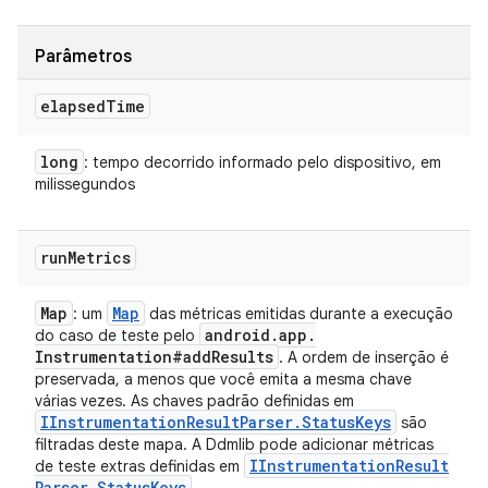
Parâmetros
elapsed
Time
long
: tempo decorrido informado pelo dispositivo, em
milissegundos
run
Metrics
Map
Map
: um
das métricas emitidas durante a execução
android
.
app
.
do caso de teste pelo
Instrumentation#add
Results
. A ordem de inserção é
preservada, a menos que você emita a mesma chave
várias vezes. As chaves padrão definidas em
IInstrumentation
Result
Parser
.
Status
Keys
são
filtradas deste mapa. A Ddmlib pode adicionar métricas
IInstrumentation
Result
de teste extras definidas em
Parser
.
Status
Keys