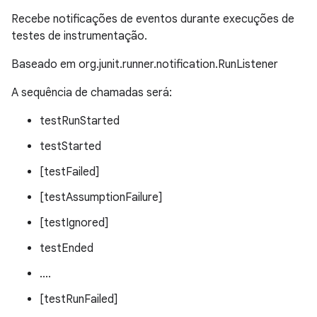
Recebe notificações de eventos durante execuções de
testes de instrumentação.
Baseado em org.junit.runner.notification.RunListener
A sequência de chamadas será:
testRunStarted
testStarted
[testFailed]
[testAssumptionFailure]
[testIgnored]
testEnded
....
[testRunFailed]