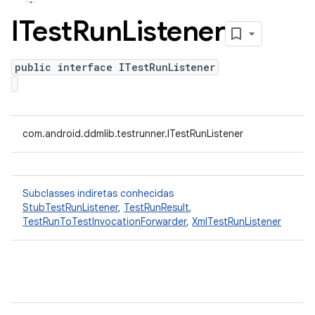
ITest
Run
Listener
public interface ITestRunListener
com.android.ddmlib.testrunner.ITestRunListener
Subclasses indiretas conhecidas
StubTestRunListener
,
TestRunResult
,
TestRunToTestInvocationForwarder
,
XmlTestRunListener