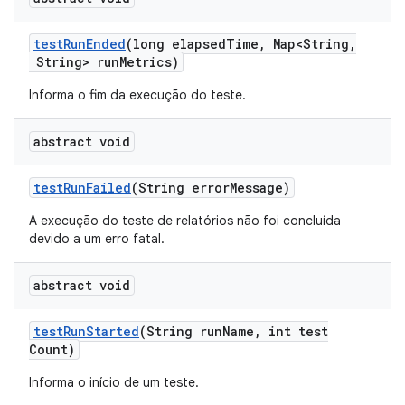
test
Run
Ended
(long elapsed
Time
,
Map<String
,
String> run
Metrics)
Informa o fim da execução do teste.
abstract void
test
Run
Failed
(String error
Message)
A execução do teste de relatórios não foi concluída
devido a um erro fatal.
abstract void
test
Run
Started
(String run
Name
,
int test
Count)
Informa o início de um teste.