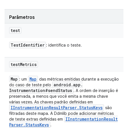
Parâmetros
test
Test
Identifier
: identifica o teste.
test
Metrics
Map
Map
: um
das métricas emitidas durante a execução
android
.
app
.
do caso de teste pelo
Instrumentation#send
Status
. A ordem de inserção é
preservada, a menos que você emita a mesma chave
várias vezes. As chaves padrão definidas em
IInstrumentation
Result
Parser
.
Status
Keys
são
filtradas deste mapa. A Ddmlib pode adicionar métricas
IInstrumentation
Result
de teste extras definidas em
Parser
.
Status
Keys
.