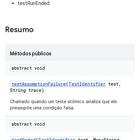
testRunEnded
Resumo
Métodos públicos
abstract void
test
Assumption
Failure
(
Test
Identifier
test
,
String trace)
Chamado quando um teste atômico sinaliza que ele
pressupõe uma condição falsa.
abstract void
test
Ended
(
Test
Identifier
test
,
Map<String
,