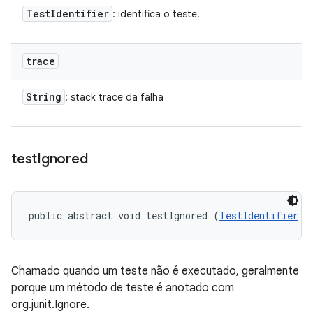
Test
Identifier
: identifica o teste.
trace
String
: stack trace da falha
test
Ignored
public abstract void testIgnored (
TestIdentifier
 t
Chamado quando um teste não é executado, geralmente
porque um método de teste é anotado com
org.junit.Ignore.