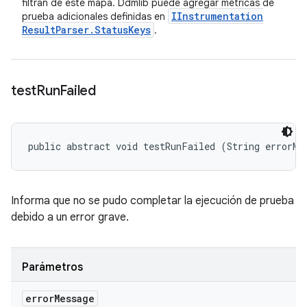
filtran de este mapa. Ddmlib puede agregar métricas de
IInstrumentation
prueba adicionales definidas en
Result
Parser
.
Status
Keys
.
test
Run
Failed
public abstract void testRunFailed (String errorMe
Informa que no se pudo completar la ejecución de prueba
debido a un error grave.
Parámetros
error
Message