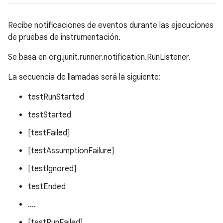
Recibe notificaciones de eventos durante las ejecuciones
de pruebas de instrumentación.
Se basa en org.junit.runner.notification.RunListener.
La secuencia de llamadas será la siguiente:
testRunStarted
testStarted
[testFailed]
[testAssumptionFailure]
[testIgnored]
testEnded
....
[testRunFailed]