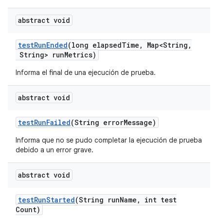
abstract void
test
Run
Ended
(long elapsed
Time
,
Map<String
,
String> run
Metrics)
Informa el final de una ejecución de prueba.
abstract void
test
Run
Failed
(String error
Message)
Informa que no se pudo completar la ejecución de prueba
debido a un error grave.
abstract void
test
Run
Started
(String run
Name
,
int test
Count)