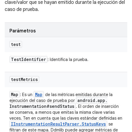
clave/valor que se hayan emitido durante la ejecución del
caso de prueba.
Parámetros
test
Test
Identifier
: Identifica la prueba.
test
Metrics
Map
Map
: Es un
de las métricas emitidas durante la
android
.
app
.
ejecución del caso de prueba por
Instrumentation#send
Status
. El orden de inserción
se conserva, a menos que emitas la misma clave varias
veces. Ten en cuenta que las claves estándar definidas en
IInstrumentation
Result
Parser
.
Status
Keys
se
filtran de este mapa. Ddmlib puede agregar métricas de