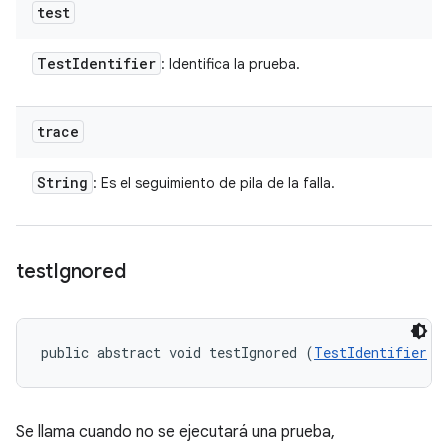
test
Test
Identifier
: Identifica la prueba.
trace
String
: Es el seguimiento de pila de la falla.
test
Ignored
public abstract void testIgnored (
TestIdentifier
 t
Se llama cuando no se ejecutará una prueba,