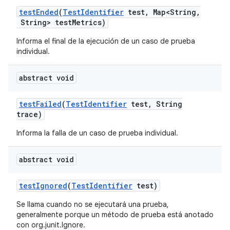
test
Ended
(
Test
Identifier
test
,
Map<String
,
String> test
Metrics)
Informa el final de la ejecución de un caso de prueba
individual.
abstract void
test
Failed
(
Test
Identifier
test
,
String
trace)
Informa la falla de un caso de prueba individual.
abstract void
test
Ignored
(
Test
Identifier
test)
Se llama cuando no se ejecutará una prueba,
generalmente porque un método de prueba está anotado
con org.junit.Ignore.