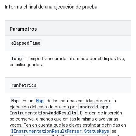
Informa el final de una ejecución de prueba.
Parámetros
elapsed
Time
long
: Tiempo transcurrido informado por el dispositivo,
en milisegundos.
run
Metrics
Map
Map
: Es un
de las métricas emitidas durante la
android
.
app
.
ejecución del caso de prueba por
Instrumentation#add
Results
. El orden de inserción
se conserva, a menos que emitas la misma clave varias
veces. Ten en cuenta que las claves estándar definidas en
IInstrumentation
Result
Parser
.
Status
Keys
se