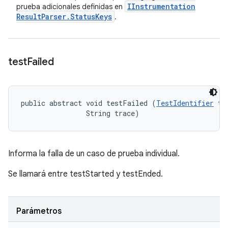
IInstrumentation
prueba adicionales definidas en
Result
Parser
.
Status
Keys
.
test
Failed
public abstract void testFailed (
TestIdentifier
 tes
                String trace)
Informa la falla de un caso de prueba individual.
Se llamará entre testStarted y testEnded.
Parámetros