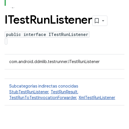
ITest
Run
Listener
public interface ITestRunListener
com.android.ddmlib.testrunner.ITestRunListener
Subcategorías indirectas conocidas
StubTestRunListener
,
TestRunResult
,
TestRunToTestInvocationForwarder
,
XmlTestRunListener