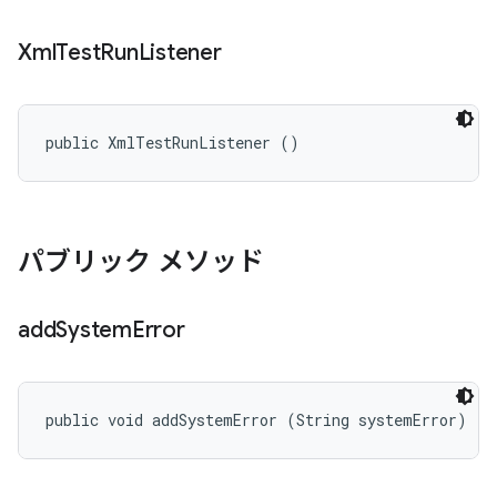
Xml
Test
Run
Listener
public XmlTestRunListener ()
パブリック メソッド
add
System
Error
public void addSystemError (String systemError)