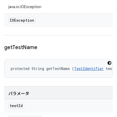
java.io.IOException
IOException
get
Test
Name
protected String getTestName (
TestIdentifier
 testI
パラメータ
test
Id