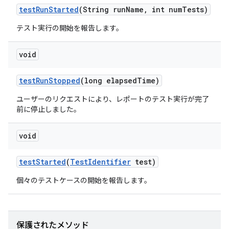
test
Run
Started
(String run
Name
,
int num
Tests)
テスト実行の開始を報告します。
void
test
Run
Stopped
(long elapsed
Time)
ユーザーのリクエストにより、レポートのテスト実行が完了
前に停止しました。
void
test
Started
(
Test
Identifier
test)
個々のテストケースの開始を報告します。
保護されたメソッド