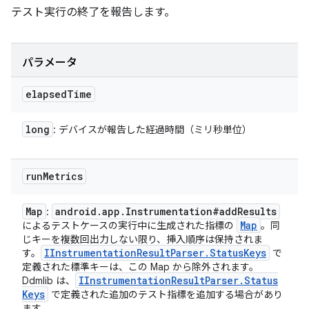
テスト実行の終了を報告します。
パラメータ
elapsed
Time
long
: デバイスが報告した経過時間（ミリ秒単位）
run
Metrics
Map
android
.
app
.
Instrumentation#add
Results
:
Map
によるテストケースの実行中に生成された指標の
。同
じキーを複数回出力しない限り、挿入順序は保持されま
IInstrumentation
Result
Parser
.
Status
Keys
す。
で
定義された標準キーは、この Map から除外されます。
IInstrumentation
Result
Parser
.
Status
Ddmlib は、
Keys
で定義された追加のテスト指標を追加する場合があり
ます。