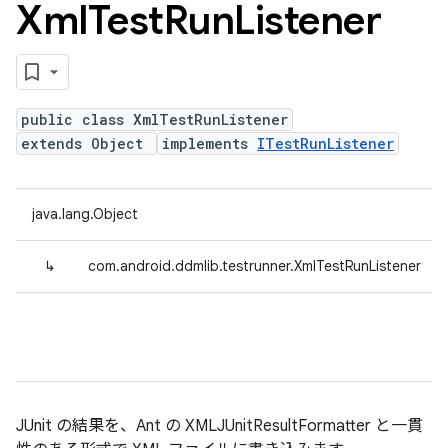
Xml
Test
Run
Listener
public class XmlTestRunListener
extends Object
implements
ITestRunListener
java.lang.Object
↳
com.android.ddmlib.testrunner.XmlTestRunListener
JUnit の結果を、Ant の XMLJUnitResultFormatter と一貫