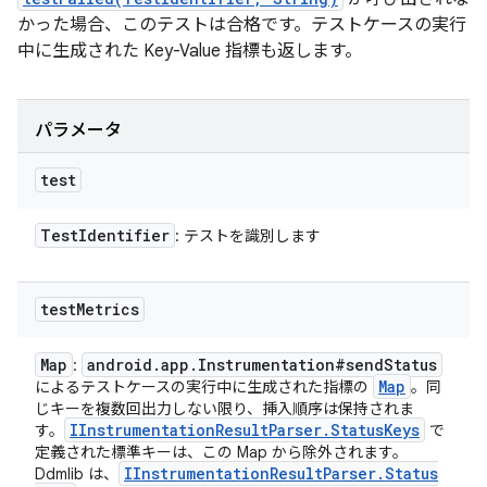
かった場合、このテストは合格です。テストケースの実行
中に生成された Key-Value 指標も返します。
パラメータ
test
Test
Identifier
: テストを識別します
test
Metrics
Map
android
.
app
.
Instrumentation#send
Status
:
Map
によるテストケースの実行中に生成された指標の
。同
じキーを複数回出力しない限り、挿入順序は保持されま
IInstrumentation
Result
Parser
.
Status
Keys
す。
で
定義された標準キーは、この Map から除外されます。
IInstrumentation
Result
Parser
.
Status
Ddmlib は、