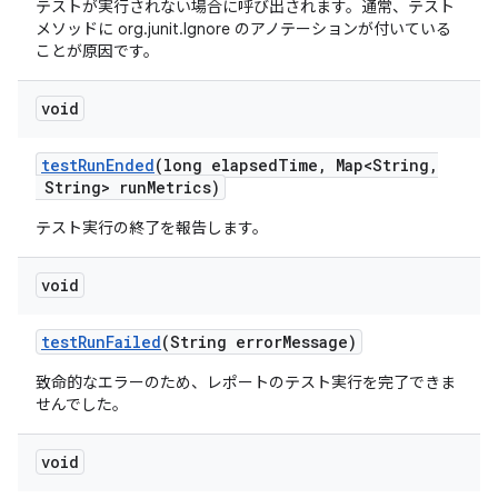
テストが実行されない場合に呼び出されます。通常、テスト
メソッドに org.junit.Ignore のアノテーションが付いている
ことが原因です。
void
test
Run
Ended
(long elapsed
Time
,
Map<String
,
String> run
Metrics)
テスト実行の終了を報告します。
void
test
Run
Failed
(String error
Message)
致命的なエラーのため、レポートのテスト実行を完了できま
せんでした。
void