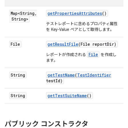
Map<String
,
get
Properties
Attributes
()
String>
テストレポートに含めるプロパティ属性
を Key-Value ペアとして取得します。
File
get
Result
File
(File report
Dir)
File
レポートが作成される
を作成し
ます。
String
get
Test
Name
(
Test
Identifier
test
Id)
String
get
Test
Suite
Name
()
パブリック コンストラクタ