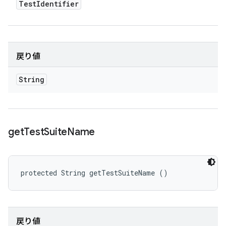
Test
Identifier
戻り値
String
get
Test
Suite
Name
protected String getTestSuiteName ()
戻り値