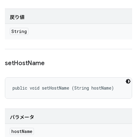
戻り値
String
set
Host
Name
public void setHostName (String hostName)
パラメータ
host
Name