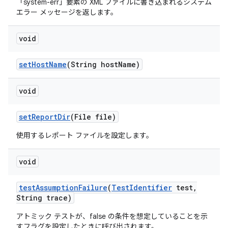
「system-err」要素の XML ファイルに書き込まれるシステム
エラー メッセージを返します。
void
set
Host
Name
(String host
Name)
void
set
Report
Dir
(File file)
使用するレポート ファイルを設定します。
void
test
Assumption
Failure
(
Test
Identifier
test
,
String trace)
アトミック テストが、false の条件を想定していることを示
すフラグを設定したときに呼び出されます。