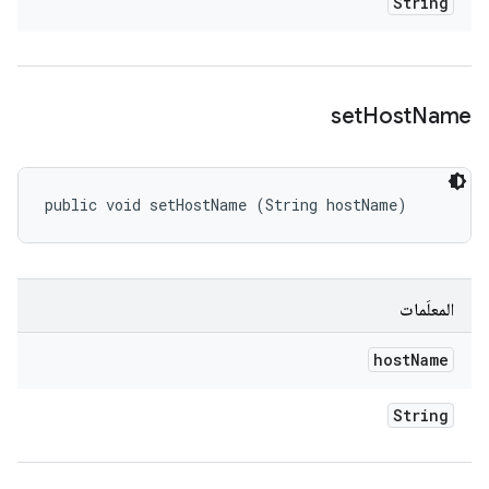
String
set
Host
Name
public void setHostName (String hostName)
المعلَمات
host
Name
String