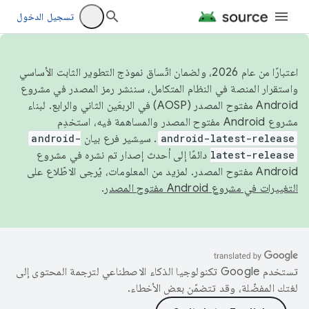
تسجيل الدخول
اعتبارًا من عام 2026، ولضمان اتّساق نموذج التطوير الثابت الأساسي
واستقرار المنصة في النظام المتكامل، سننشر رمز المصدر في مشروع
Android مفتوح المصدر (AOSP) في الربعَين الثاني والرابع. لبناء
مشروع Android مفتوح المصدر والمساهمة فيه، استخدِم
android-latest-release
. سيشير فرع بيان
android-
latest-release
دائمًا إلى أحدث إصدار تم نشره في مشروع
Android مفتوح المصدر. لمزيد من المعلومات، يُرجى الاطّلاع على
التغييرات في مشروع Android مفتوح المصدر
.
تستخدم Google تكنولوجيا الذكاء الاصطناعي لترجمة المحتوى إلى
لغتك المفضّلة، وقد تتضمّن بعض الأخطاء.