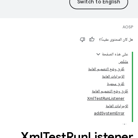
AOSP
هل كان المحتوى مفيدًا؟
على هذه الصفحة
ملخّص
طُرق وضع التصميم العامة
الإجراءات العامة
طُرق محمية
طُرق وضع التصميم العامة
XmlTestRunListener
الإجراءات العامة
addSystemError
Xml
Test
Run
Listener