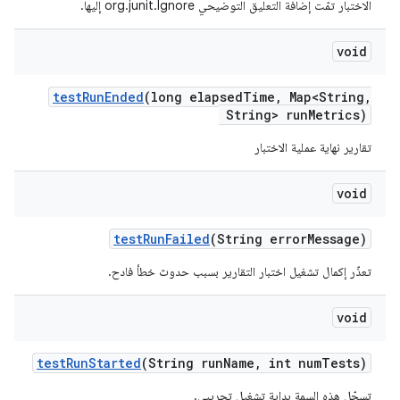
الاختبار تمّت إضافة التعليق التوضيحي org.junit.Ignore إليها.
void
test
Run
Ended
(long elapsed
Time
,
Map<String
,
String> run
Metrics)
تقارير نهاية عملية الاختبار
void
test
Run
Failed
(String error
Message)
تعذّر إكمال تشغيل اختبار التقارير بسبب حدوث خطأ فادح.
void
test
Run
Started
(String run
Name
,
int num
Tests)
تسجّل هذه السمة بداية تشغيل تجريبي.