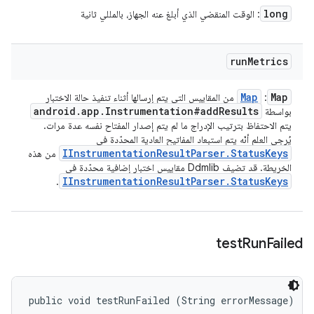
long
: الوقت المنقضي الذي أبلغ عنه الجهاز، بالمللي ثانية
run
Metrics
Map
Map
:
من المقاييس التي يتم إرسالها أثناء تنفيذ حالة الاختبار
android
.
app
.
Instrumentation#add
Results
بواسطة
يتم الاحتفاظ بترتيب الإدراج ما لم يتم إصدار المفتاح نفسه عدة مرات.
يُرجى العلم أنّه يتم استبعاد المفاتيح العادية المحدّدة في
IInstrumentation
Result
Parser
.
Status
Keys
من هذه
الخريطة. قد تضيف Ddmlib مقاييس اختبار إضافية محدّدة في
IInstrumentation
Result
Parser
.
Status
Keys
.
test
Run
Failed
public void testRunFailed (String errorMessage)