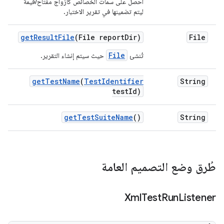
احصل على سمات الخصائص كأزواج مفتاح/قيمة
ليتم تضمينها في تقرير الاختبار.
get
Result
File
(File report
Dir)
File
File
تُنشئ
حيث سيتم إنشاء التقرير.
get
Test
Name
(
Test
Identifier
String
test
Id)
get
Test
Suite
Name
()
String
طُرق وضع التصميم العامة
Xml
Test
Run
Listener