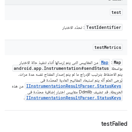
test
Test
Identifier
: تحدّد الاختبار
test
Metrics
Map
Map
:
من المقاييس التي يتم إرسالها أثناء تنفيذ حالة الاختبار
android
.
app
.
Instrumentation#send
Status
بواسطة
يتم الاحتفاظ بترتيب الإدراج ما لم يتم إصدار المفتاح نفسه عدة مرات.
يُرجى العلم أنّه يتم استبعاد المفاتيح العادية المحدّدة في
IInstrumentation
Result
Parser
.
Status
Keys
من هذه
الخريطة. قد تضيف Ddmlib مقاييس اختبار إضافية محدّدة في
IInstrumentation
Result
Parser
.
Status
Keys
.
test
Failed