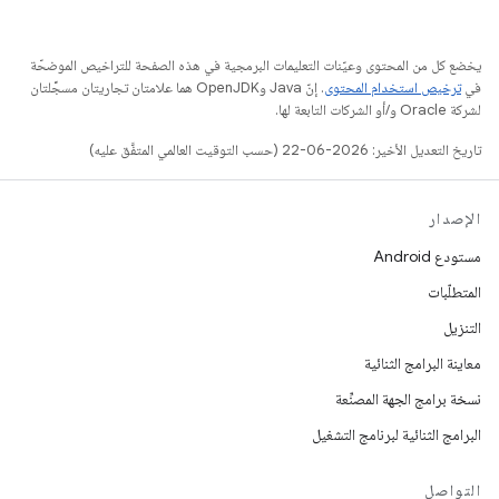
يخضع كل من المحتوى وعيّنات التعليمات البرمجية في هذه الصفحة للتراخيص الموضحّة
في
ترخيص استخدام المحتوى
. إنّ Java وOpenJDK هما علامتان تجاريتان مسجَّلتان
لشركة Oracle و/أو الشركات التابعة لها.
تاريخ التعديل الأخير: 2026-06-22 (حسب التوقيت العالمي المتفَّق عليه)
الإصدار
مستودع Android
المتطلّبات
التنزيل
معاينة البرامج الثنائية
نسخة برامج الجهة المصنِّعة
البرامج الثنائية لبرنامج التشغيل
التواصل