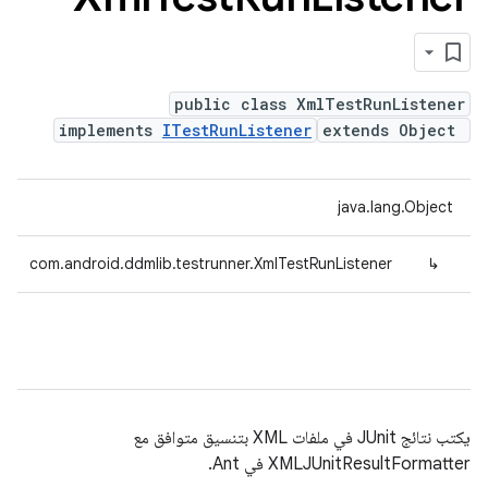
public class XmlTestRunListener
implements
ITestRunListener
extends Object
java.lang.Object
com.android.ddmlib.testrunner.XmlTestRunListener
↳
يكتب نتائج JUnit في ملفات XML بتنسيق متوافق مع
XMLJUnitResultFormatter في Ant.