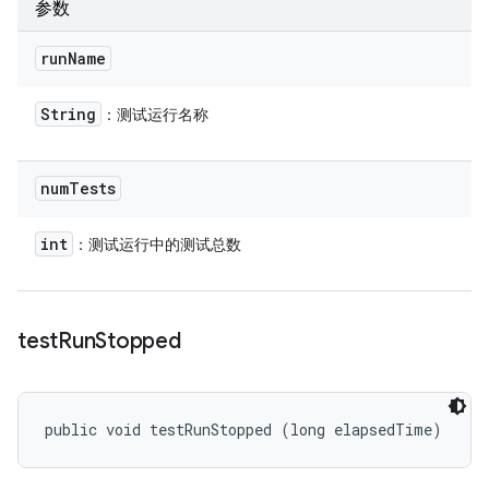
参数
run
Name
String
：测试运行名称
num
Tests
int
：测试运行中的测试总数
test
Run
Stopped
public void testRunStopped (long elapsedTime)