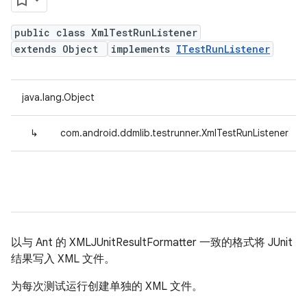
public class XmlTestRunListener
extends Object
implements
ITestRunListener
java.lang.Object
↳
com.android.ddmlib.testrunner.XmlTestRunListener
以与 Ant 的 XMLJUnitResultFormatter 一致的格式将 JUnit
结果写入 XML 文件。
为每次测试运行创建单独的 XML 文件。