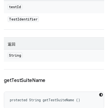
test
Id
Test
Identifier
返回
String
get
Test
Suite
Name
protected String getTestSuiteName ()