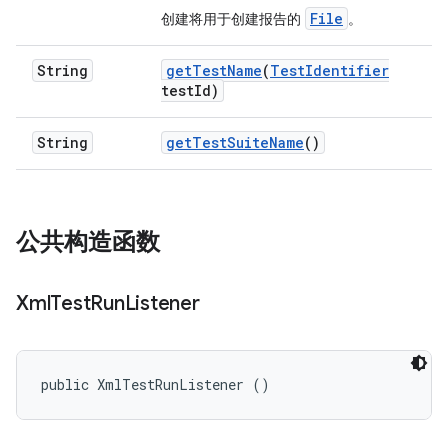
File
创建将用于创建报告的
。
String
get
Test
Name
(
Test
Identifier
test
Id)
String
get
Test
Suite
Name
()
公共构造函数
Xml
Test
Run
Listener
public XmlTestRunListener ()