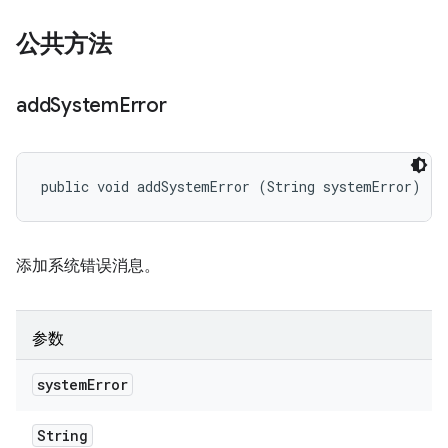
公共方法
add
System
Error
public void addSystemError (String systemError)
添加系统错误消息。
参数
system
Error
String