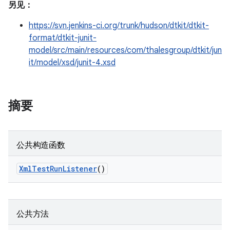
另见：
https://svn.jenkins-ci.org/trunk/hudson/dtkit/dtkit-
format/dtkit-junit-
model/src/main/resources/com/thalesgroup/dtkit/jun
it/model/xsd/junit-4.xsd
摘要
公共构造函数
Xml
Test
Run
Listener
()
公共方法