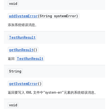
void
add
System
Error
(String system
Error)
添加系统错误消息。
Test
Run
Result
get
Run
Result
()
TestRunResult
返回
String
get
System
Error
()
返回要写入 XML 文件中“system-err”元素的系统错误消息。
void