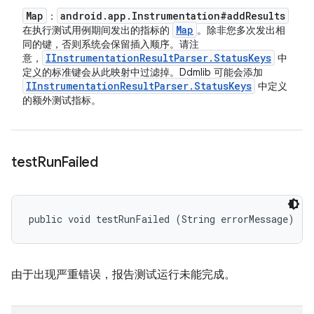
Map
android
.
app
.
Instrumentation#add
Results
：
Map
在执行测试用例期间发出的指标的
。除非您多次发出相
同的键，否则系统会保留插入顺序。请注
IInstrumentation
Result
Parser
.
Status
Keys
意，
中
定义的标准键会从此映射中过滤掉。Ddmlib 可能会添加
IInstrumentation
Result
Parser
.
Status
Keys
中定义
的额外测试指标。
test
Run
Failed
public void testRunFailed (String errorMessage)
由于出现严重错误，报告测试运行未能完成。