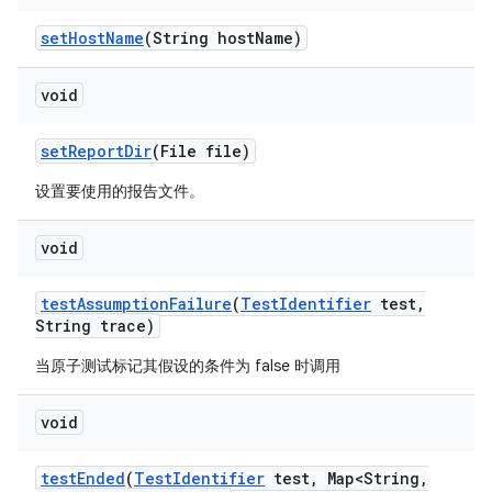
set
Host
Name
(String host
Name)
void
set
Report
Dir
(File file)
设置要使用的报告文件。
void
test
Assumption
Failure
(
Test
Identifier
test
,
String trace)
当原子测试标记其假设的条件为 false 时调用
void
test
Ended
(
Test
Identifier
test
,
Map<String
,