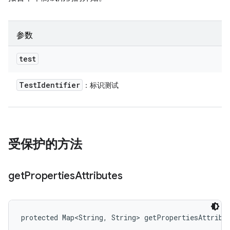
参数
test
Test
Identifier
：标识测试
受保护的方法
get
Properties
Attributes
protected Map<String, String> getPropertiesAttribu