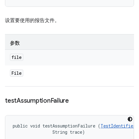
设置要使用的报告文件。
参数
file
File
test
Assumption
Failure
public void testAssumptionFailure (
TestIdentifier
 
                String trace)