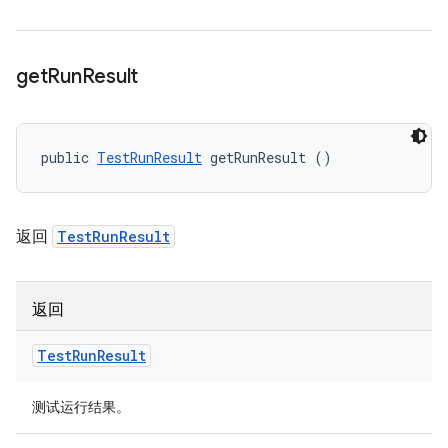
get
Run
Result
public 
TestRunResult
 getRunResult ()
返回
TestRunResult
返回
Test
Run
Result
测试运行结果。