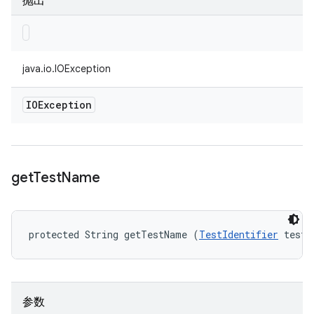
抛出
java.io.IOException
IOException
get
Test
Name
protected String getTestName (
TestIdentifier
 testI
参数