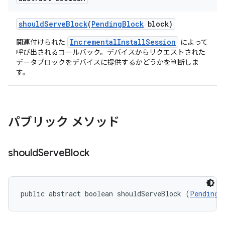
should
Serve
Block
(
Pending
Block
block)
IncrementalInstallSession
関連付けられた
によって
呼び出されるコールバック。デバイスからリクエストされた
データブロックをデバイスに提供するかどうかを判断しま
す。
パブリック メソッド
should
Serve
Block
public abstract boolean shouldServeBlock (
PendingB