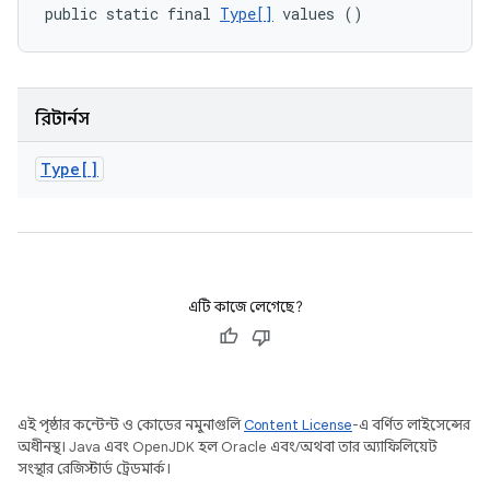
public static final 
Type[]
 values ()
রিটার্নস
Type[]
এটি কাজে লেগেছে?
এই পৃষ্ঠার কন্টেন্ট ও কোডের নমুনাগুলি
Content License
-এ বর্ণিত লাইসেন্সের
অধীনস্থ। Java এবং OpenJDK হল Oracle এবং/অথবা তার অ্যাফিলিয়েট
সংস্থার রেজিস্টার্ড ট্রেডমার্ক।