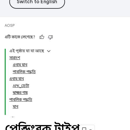
AOSP
এটি কাজে লেগেছে?
এই পৃষ্ঠায় যা যা আছে
সারাংশ
এনাম মান
পাবলিক পদ্ধতি
এনাম মান
APK_ডেটা
স্বাক্ষর গাছ
পাবলিক পদ্ধতি
মান
পেন্ডিংব্লক
.
টাইপ