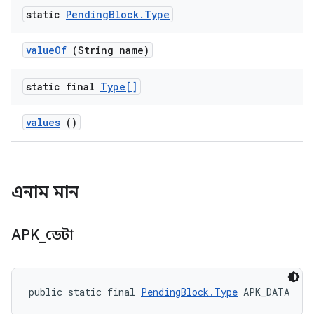
static
Pending
Block
.
Type
value
Of
(String name)
static final
Type[]
values
()
এনাম মান
APK
_
ডেটা
public static final 
PendingBlock.Type
 APK_DATA