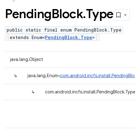
Pending
Block
.
Type
public static final enum PendingBlock.Type
extends Enum<
PendingBlock.Type
>
java.lang.Object
↳
java.lang.Enum<
com.android.incfs.install.PendingBlock
↳
com.android.incfs.install.PendingBlock.Type