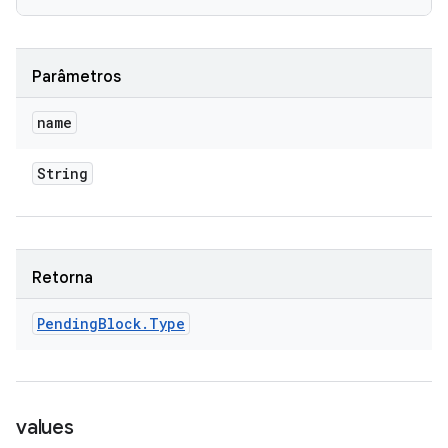
Parâmetros
name
String
Retorna
Pending
Block
.
Type
values