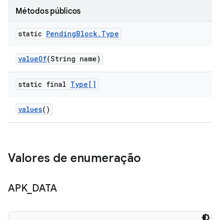
Métodos públicos
static
Pending
Block
.
Type
value
Of
(String name)
static final
Type[]
values
()
Valores de enumeração
APK
_
DATA