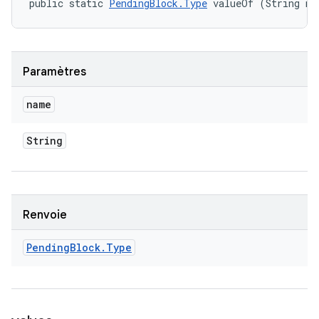
public static 
PendingBlock.Type
 valueOf (String na
Paramètres
name
String
Renvoie
Pending
Block
.
Type