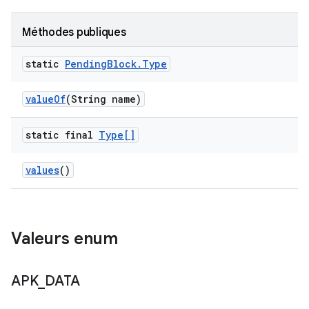
Méthodes publiques
static
Pending
Block
.
Type
value
Of
(String name)
static final
Type[]
values
()
Valeurs enum
APK
_
DATA