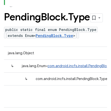
Pending
Block
.
Type
public static final enum PendingBlock.Type
extends Enum<
PendingBlock.Type
>
java.lang.Object
↳
java.lang.Enum<
com.android.incfs.install.PendingBlock
↳
com.android.incfs.install.PendingBlock.Type