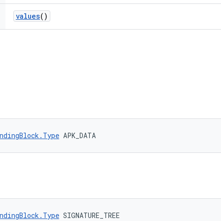
values
()
ndingBlock.Type
 APK_DATA
ndingBlock.Type
 SIGNATURE_TREE