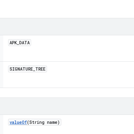
APK
_
DATA
SIGNATURE
_
TREE
value
Of
(String name)