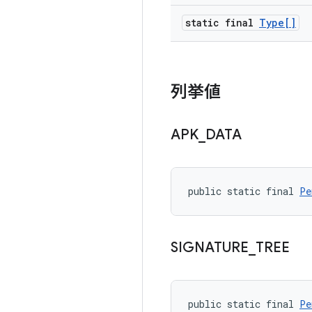
static final
Type[]
列挙値
APK
_
DATA
public static final 
Pe
SIGNATURE
_
TREE
public static final 
Pe