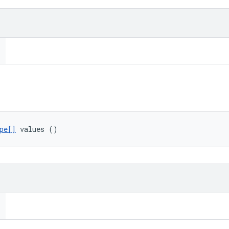
pe[]
 values ()