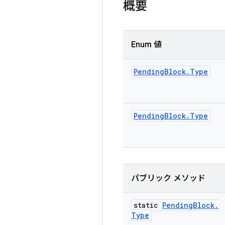
概要
Enum 値
Pending
Block
.
Type
Pending
Block
.
Type
パブリック メソッド
static
Pending
Block
.
Type