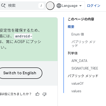
/
ログイン
このページの内容
概要
の安定性を確保するため、
Enum 値
投稿には、
android-
、常に AOSP にプッシ
パブリック メソ
ッド
さい。
列挙値
APK_DATA
SIGNATURE_TREE
パブリック メソッド
valueOf
values
報は役に立ちましたか？