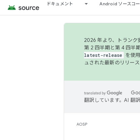
ドキュメント
Android ソース
2026 年より、トラ
第 2 四半期と第 4 四
latest-release
を使用
ュされた最新のリリース
Go
翻訳しています。AI 
AOSP