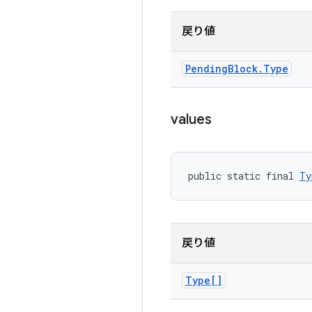
戻り値
Pending
Block
.
Type
values
public static final 
Ty
戻り値
Type[]