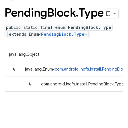
Pending
Block
.
Type
public static final enum PendingBlock.Type
extends Enum<
PendingBlock.Type
>
java.lang.Object
↳
java.lang.Enum<
com.android.incfs.install.PendingBlock
↳
com.android.incfs.install.PendingBlock.Type