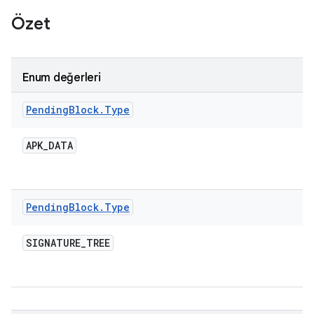
Özet
Enum değerleri
Pending
Block
.
Type
APK
_
DATA
Pending
Block
.
Type
SIGNATURE
_
TREE