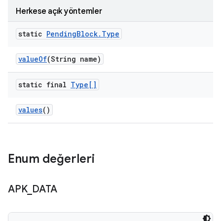
Herkese açık yöntemler
static
Pending
Block
.
Type
value
Of
(String name)
static final
Type[]
values
()
Enum değerleri
APK
_
DATA