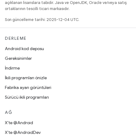
açıklanan lisanslara tabidir. Java ve OpenJDK, Oracle ve/veya satış
ortaklarının tescilli ticari markasıdır.
Son güncelleme tarihi: 2025-12-04 UTC.
DERLEME
Android kod deposu
Gereksinimler
İndirme
İkili programları önizle
Fabrika ayarı görüntüleri
Sürücü ikili programları
AĞ
X'te @Android
X'te @AndroidDev