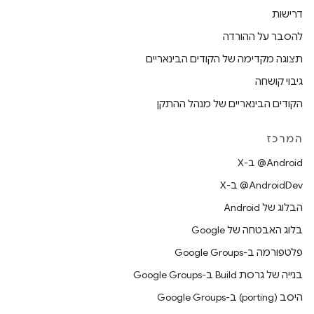
דרישות
להסבר על ההורדה
תצוגה מקדימה של הקודים הבינאריים
גיבוי קושחה
הקודים הבינאריים של מנהל ההתקן
המרכז
‫‎@Android ב-X
‫‎@AndroidDev ב-X
הבלוג של Android
בלוג האבטחה של Google
פלטפורמה ב-Google Groups
בנייה של גרסת Build ב-Google Groups
היסב (porting) ב-Google Groups