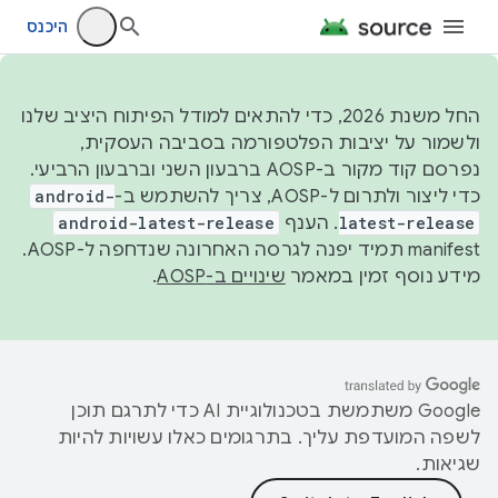
היכנס
החל משנת 2026, כדי להתאים למודל הפיתוח היציב שלנו
ולשמור על יציבות הפלטפורמה בסביבה העסקית,
נפרסם קוד מקור ב-AOSP ברבעון השני וברבעון הרביעי.
כדי ליצור ולתרום ל-AOSP, צריך להשתמש ב-
android-
latest-release
. הענף
android-latest-release
manifest תמיד יפנה לגרסה האחרונה שנדחפה ל-AOSP.
מידע נוסף זמין במאמר
שינויים ב-AOSP
.
‫Google משתמשת בטכנולוגיית AI כדי לתרגם תוכן
לשפה המועדפת עליך. בתרגומים כאלו עשויות להיות
שגיאות.