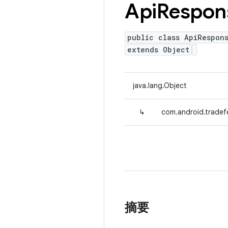
Api
Respon
public class ApiRespon
extends Object
java.lang.Object
↳
com.android.tradef
摘要