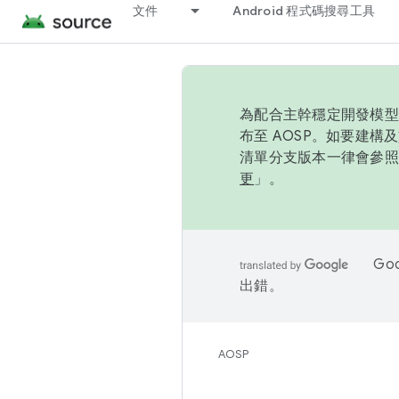
文件
Android 程式碼搜尋工具
為配合主幹穩定開發模型，
布至 AOSP。如要建構及
清單分支版本一律會參照推
更
」。
Go
出錯。
AOSP