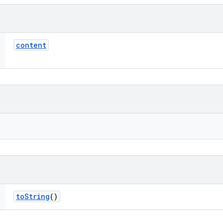
content
to
String
()