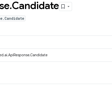
se
.
Candidate
se.Candidate
ed.ai.ApiResponse.Candidate