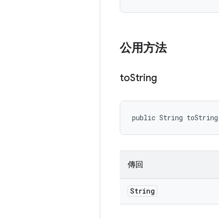
公用方法
to
String
public String toString
傳回
String