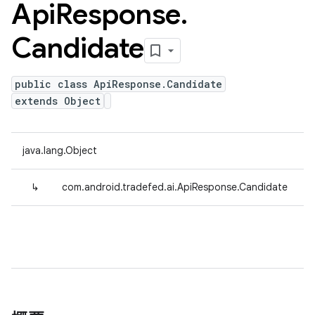
Api
Response
.
Candidate
public class ApiResponse.Candidate
extends Object
java.lang.Object
↳
com.android.tradefed.ai.ApiResponse.Candidate