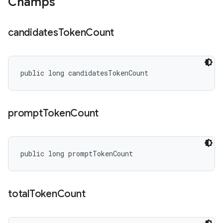
Champs
candidates
Token
Count
public long candidatesTokenCount
prompt
Token
Count
public long promptTokenCount
total
Token
Count