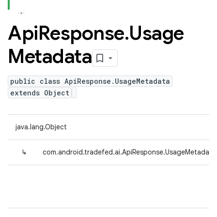
Api
Response
.
Usage
Metadata
public class ApiResponse.UsageMetadata
extends Object
java.lang.Object
↳
com.android.tradefed.ai.ApiResponse.UsageMetadata