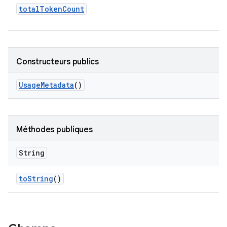
total
Token
Count
Constructeurs publics
Usage
Metadata
()
Méthodes publiques
String
to
String
()