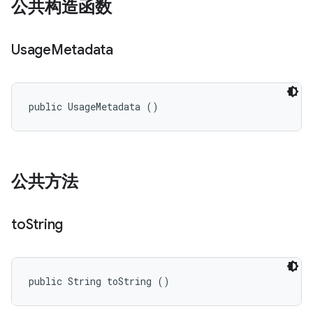
公共构造函数
Usage
Metadata
public UsageMetadata ()
公共方法
to
String
public String toString ()