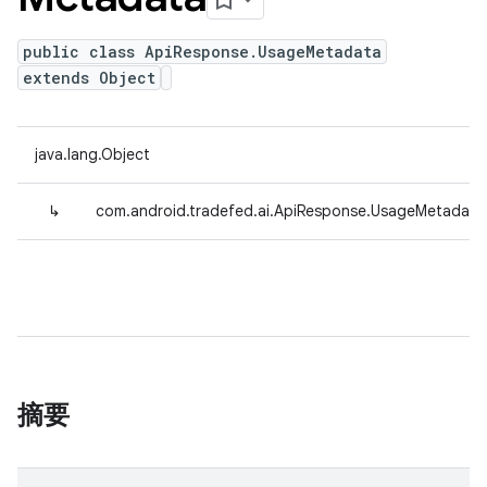
public class ApiResponse.UsageMetadata
extends Object
java.lang.Object
↳
com.android.tradefed.ai.ApiResponse.UsageMetadata
摘要