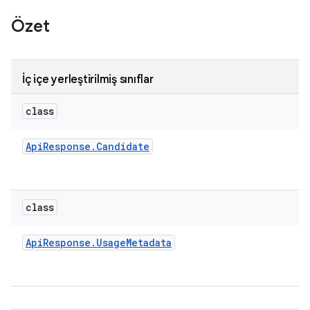
Özet
İç içe yerleştirilmiş sınıflar
class
Api
Response
.
Candidate
class
Api
Response
.
Usage
Metadata