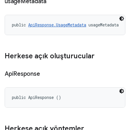
usage
Metadata
public 
ApiResponse.UsageMetadata
 usageMetadata
Herkese açık oluşturucular
Api
Response
public ApiResponse ()
Herkese açık yöntemler