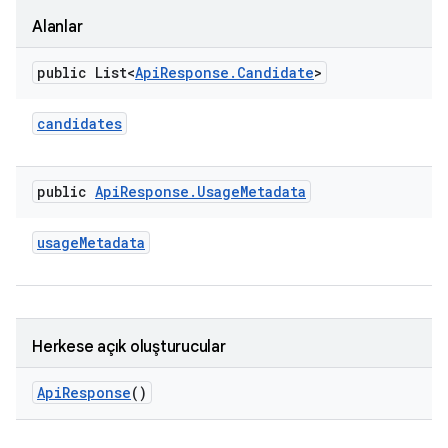
Alanlar
public List<
Api
Response
.
Candidate
>
candidates
public
Api
Response
.
Usage
Metadata
usage
Metadata
Herkese açık oluşturucular
Api
Response
()