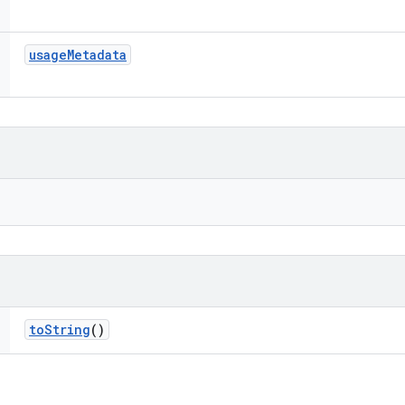
usage
Metadata
to
String
()