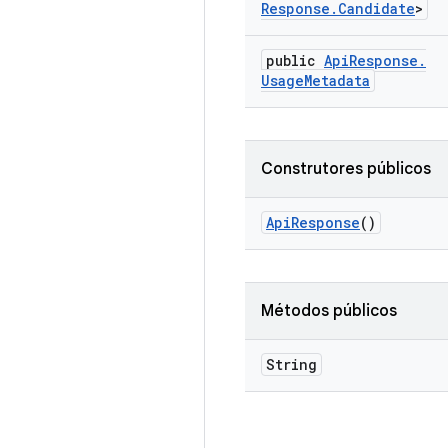
Response
.
Candidate
>
public
Api
Response
.
Usage
Metadata
Construtores públicos
Api
Response
()
Métodos públicos
String