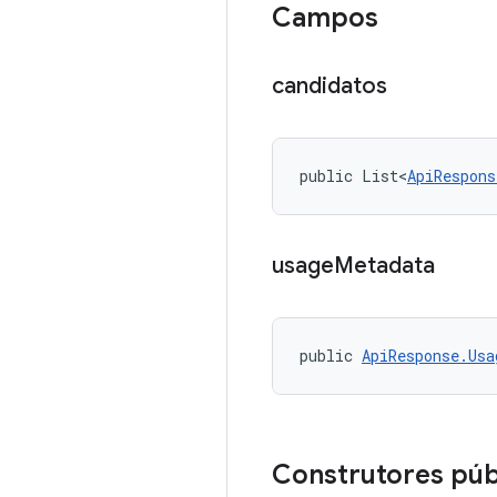
Campos
candidatos
public List<
ApiRespons
usage
Metadata
public 
ApiResponse.Usa
Construtores púb