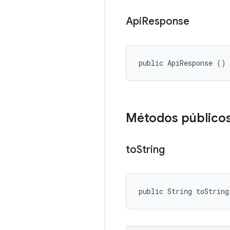
Api
Response
public ApiResponse ()
Métodos público
to
String
public String toString