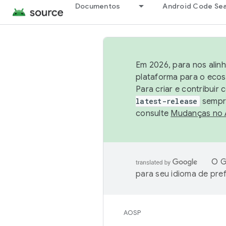
Documentos
Android Code Se
Em 2026, para nos alin
plataforma para o ecos
Para criar e contribuir
latest-release
sempre
consulte
Mudanças no
O G
para seu idioma de pre
AOSP