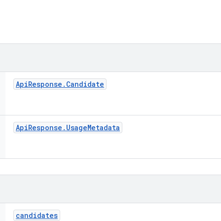
Api
Response
.
Candidate
Api
Response
.
Usage
Metadata
candidates