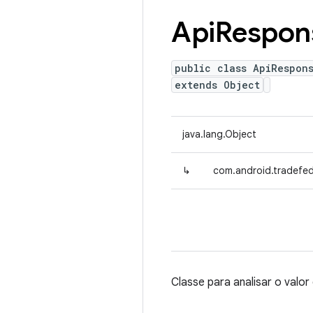
Api
Respon
public class ApiRespon
extends Object
java.lang.Object
↳
com.android.tradefed
Classe para analisar o valor