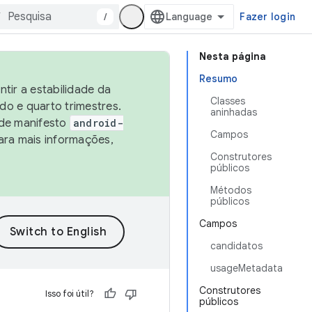
/
Fazer login
Nesta página
Resumo
tir a estabilidade da
Classes
o e quarto trimestres.
aninhadas
 de manifesto
android-
Campos
ara mais informações,
Construtores
públicos
Métodos
públicos
Campos
candidatos
usageMetadata
Construtores
Isso foi útil?
públicos