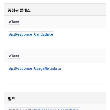
중첩된 클래스
class
Api
Response
.
Candidate
class
Api
Response
.
Usage
Metadata
필드