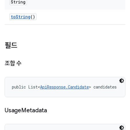
String
to
String
()
필드
조합 수
public List<
ApiResponse.Candidate
> candidates
Usage
Metadata