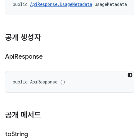
public 
ApiResponse.UsageMetadata
 usageMetadata
공개 생성자
Api
Response
public ApiResponse ()
공개 메서드
to
String