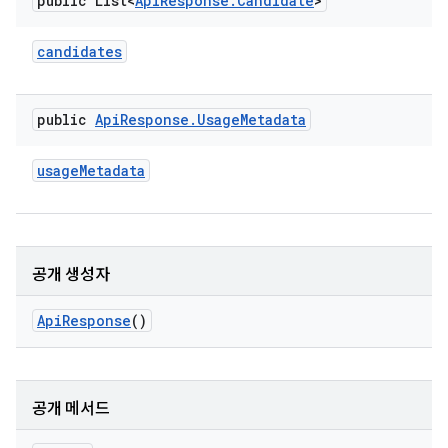
public List<
Api
Response
.
Candidate
>
candidates
public
Api
Response
.
Usage
Metadata
usage
Metadata
공개 생성자
Api
Response
()
공개 메서드