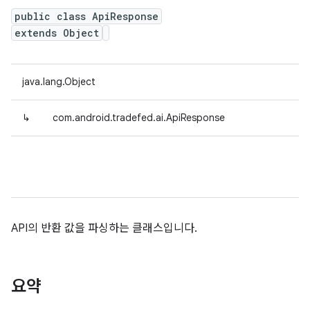
public class ApiResponse
extends Object
java.lang.Object
↳
com.android.tradefed.ai.ApiResponse
API의 반환 값을 파싱하는 클래스입니다.
요약