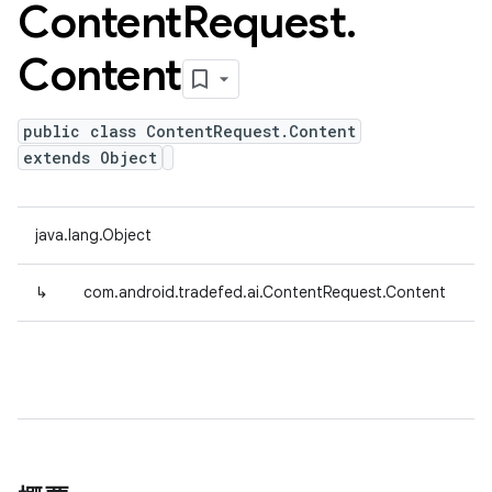
Content
Request
.
Content
public class ContentRequest.Content
extends Object
java.lang.Object
↳
com.android.tradefed.ai.ContentRequest.Content