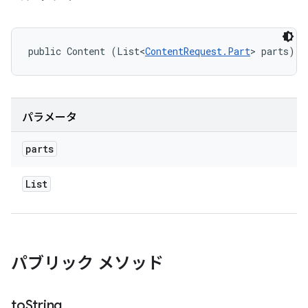
public Content (List<
ContentRequest.Part
> parts)
パラメータ
parts
List
パブリック メソッド
to
String