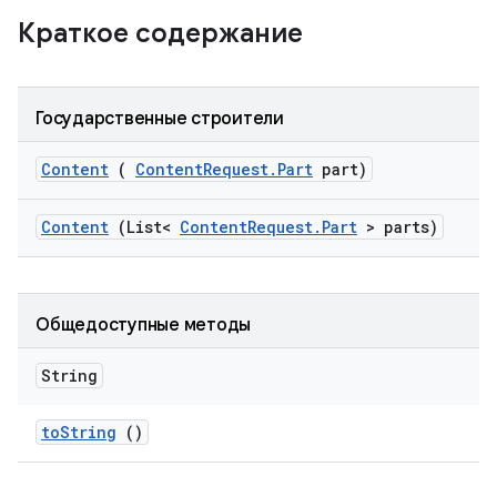
Краткое содержание
Государственные строители
Content
(
Content
Request
.
Part
part)
Content
(List<
Content
Request
.
Part
> parts)
Общедоступные методы
String
to
String
()