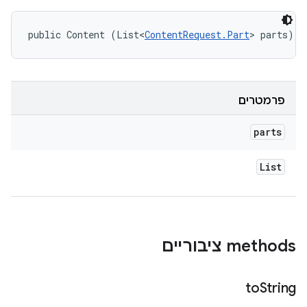
public Content (List<
ContentRequest.Part
> parts)
פרמטרים
parts
List
‫methods ציבוריים
to
String