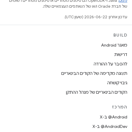
לתוכן
.‏ Java ו-OpenJDK הם סימנים מסחריים או סימנים מסחריים רשומים
של חברת Oracle ו/או של השותפים העצמאיים שלה.
עדכון אחרון: 2026-06-22 (שעון UTC).
BUILD
מאגר Android
דרישות
להסבר על ההורדה
תצוגה מקדימה של הקודים הבינאריים
גיבוי קושחה
הקודים הבינאריים של מנהל ההתקן
המרכז
‫‎@Android ב-X
‫‎@AndroidDev ב-X