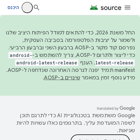
היכנס
החל משנת 2026, כדי להתאים למודל הפיתוח היציב שלנו
ולשמור על יציבות הפלטפורמה בסביבה העסקית,
נפרסם קוד מקור ב-AOSP ברבעון השני וברבעון הרביעי.
כדי ליצור ולתרום ל-AOSP, צריך להשתמש ב-
android-
latest-release
. הענף
android-latest-release
manifest תמיד יפנה לגרסה האחרונה שנדחפה ל-AOSP.
מידע נוסף זמין במאמר
שינויים ב-AOSP
.
‫Google משתמשת בטכנולוגיית AI כדי לתרגם תוכן
לשפה המועדפת עליך. בתרגומים כאלו עשויות להיות
שגיאות.