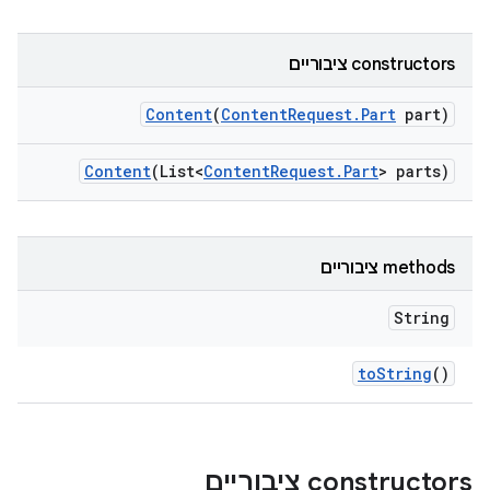
‫constructors ציבוריים
Content
(
Content
Request
.
Part
part)
Content
(List<
Content
Request
.
Part
> parts)
‫methods ציבוריים
String
to
String
()
‫constructors ציבוריים