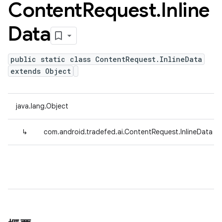
Content
Request
.
Inline
Data
public static class ContentRequest.InlineData
extends Object
java.lang.Object
↳
com.android.tradefed.ai.ContentRequest.InlineData