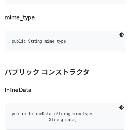
mime
_
type
public String mime_type
パブリック コンストラクタ
Inline
Data
public InlineData (String mimeType, 

                String data)