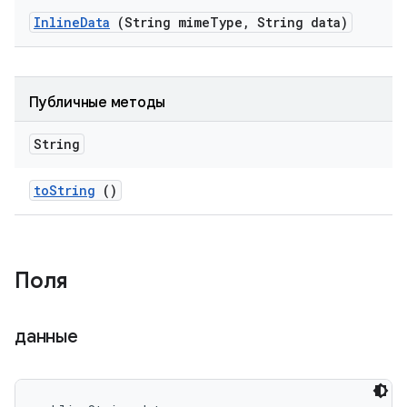
Inline
Data
(String mime
Type
,
String data)
Публичные методы
String
to
String
()
Поля
данные