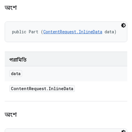
অংশ
public Part (
ContentRequest.InlineData
 data)
পরামিতি
data
Content
Request
.
Inline
Data
অংশ