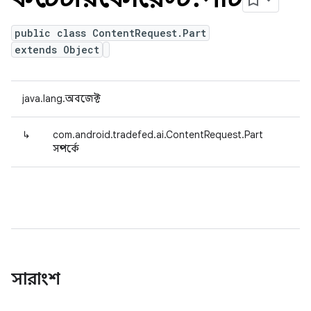
public class ContentRequest.Part
extends Object
java.lang.অবজেক্ট
↳
com.android.tradefed.ai.ContentRequest.Part
সম্পর্কে
সারাংশ