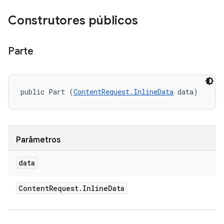
Construtores públicos
Parte
public Part (
ContentRequest.InlineData
 data)
Parâmetros
data
Content
Request
.
Inline
Data