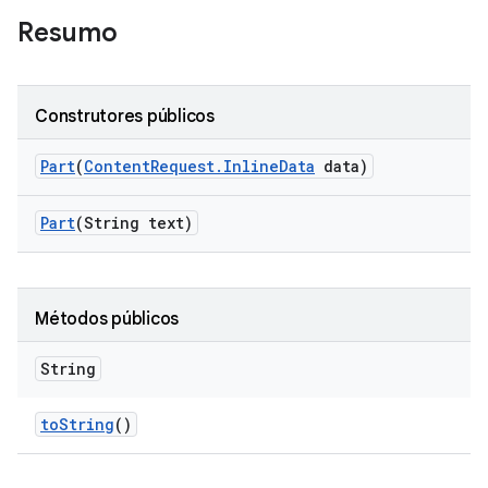
Resumo
Construtores públicos
Part
(
Content
Request
.
Inline
Data
data)
Part
(String text)
Métodos públicos
String
to
String
()