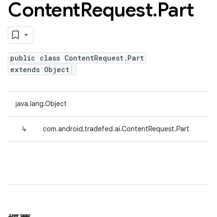
Content
Request
.
Part
public class ContentRequest.Part
extends Object
java.lang.Object
↳
com.android.tradefed.ai.ContentRequest.Part