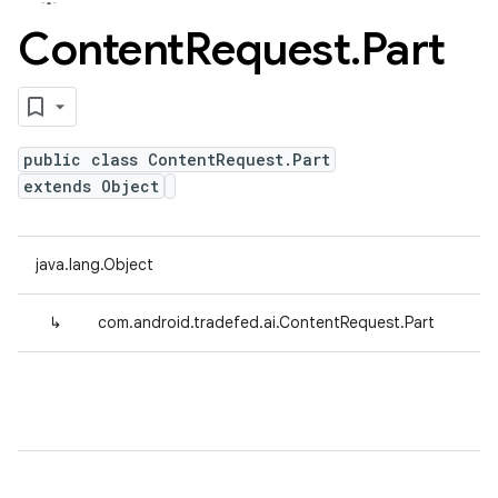
Content
Request
.
Part
public class ContentRequest.Part
extends Object
java.lang.Object
↳
com.android.tradefed.ai.ContentRequest.Part