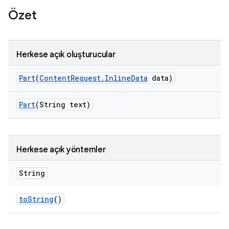
Özet
Herkese açık oluşturucular
Part
(
Content
Request
.
Inline
Data
data)
Part
(String text)
Herkese açık yöntemler
String
to
String
()