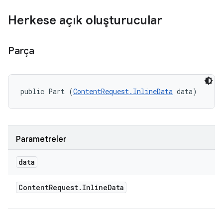
Herkese açık oluşturucular
Parça
public Part (
ContentRequest.InlineData
 data)
Parametreler
data
Content
Request
.
Inline
Data