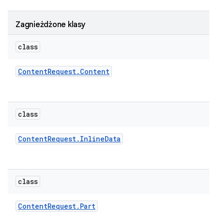
Zagnieżdżone klasy
class
Content
Request
.
Content
class
Content
Request
.
Inline
Data
class
Content
Request
.
Part