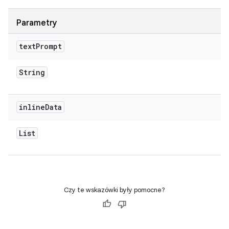
Parametry
text
Prompt
String
inline
Data
List
Czy te wskazówki były pomocne?