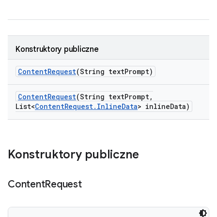
Konstruktory publiczne
Content
Request
(String text
Prompt)
Content
Request
(String text
Prompt
,
List<
Content
Request
.
Inline
Data
> inline
Data)
Konstruktory publiczne
Content
Request