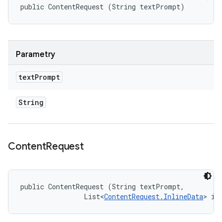
public ContentRequest (String textPrompt)
Parametry
text
Prompt
String
Content
Request
public ContentRequest (String textPrompt, 

                List<
ContentRequest.InlineData
> in