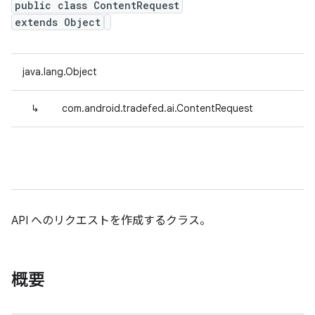
public class ContentRequest
extends Object
java.lang.Object
↳
com.android.tradefed.ai.ContentRequest
API へのリクエストを作成するクラス。
概要