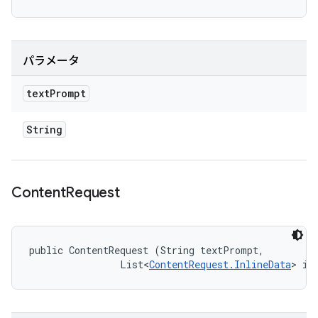
パラメータ
text
Prompt
String
Content
Request
public ContentRequest (String textPrompt, 

                List<
ContentRequest.InlineData
> in