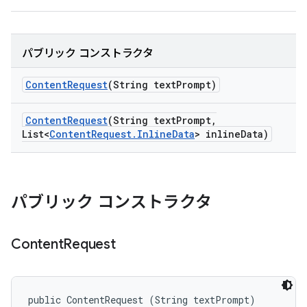
パブリック コンストラクタ
Content
Request
(String text
Prompt)
Content
Request
(String text
Prompt
,
List<
Content
Request
.
Inline
Data
> inline
Data)
パブリック コンストラクタ
Content
Request
public ContentRequest (String textPrompt)