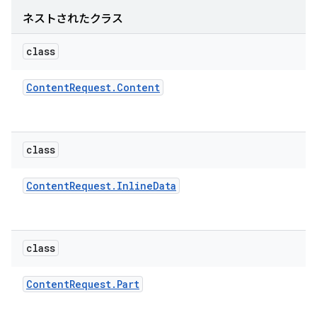
ネストされたクラス
class
Content
Request
.
Content
class
Content
Request
.
Inline
Data
class
Content
Request
.
Part