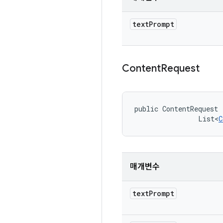
text
Prompt
Content
Request
public ContentRequest 
                List<
C
매개변수
text
Prompt