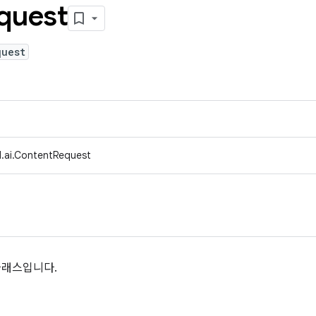
quest
quest
d.ai.ContentRequest
클래스입니다.