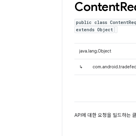
Content
Re
public class ContentRe
extends Object
java.lang.Object
↳
com.android.tradefe
API에 대한 요청을 빌드하는 