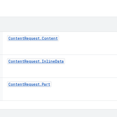
Content
Request
.
Content
Content
Request
.
Inline
Data
Content
Request
.
Part