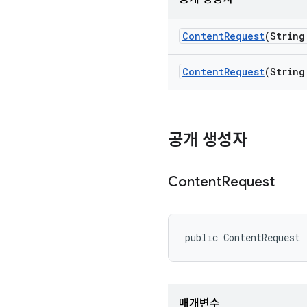
Content
Request
(String
Content
Request
(String
공개 생성자
Content
Request
public ContentRequest
매개변수