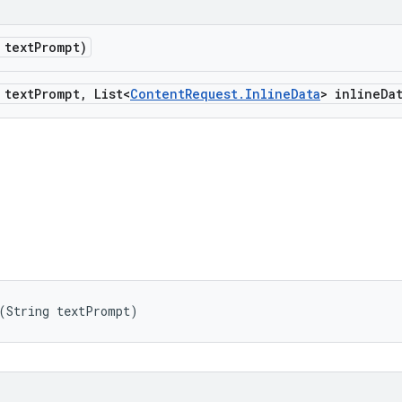
 text
Prompt)
 text
Prompt
,
List<
Content
Request
.
Inline
Data
> inline
Da
 (String textPrompt)