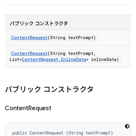
パブリック コンストラクタ
Content
Request
(String text
Prompt)
Content
Request
(String text
Prompt
,
List<
Content
Request
.
Inline
Data
> inline
Data)
パブリック コンストラクタ
Content
Request
public ContentRequest (String textPrompt)