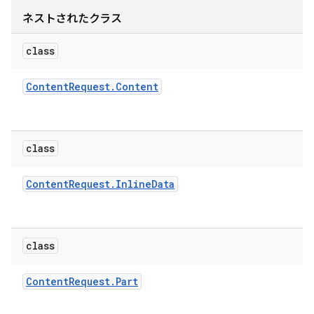
ネストされたクラス
class
Content
Request
.
Content
class
Content
Request
.
Inline
Data
class
Content
Request
.
Part