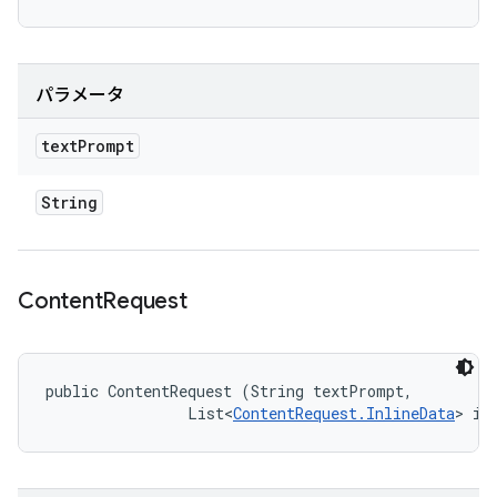
パラメータ
text
Prompt
String
Content
Request
public ContentRequest (String textPrompt, 

                List<
ContentRequest.InlineData
> in