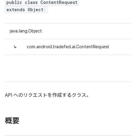
public class ContentRequest
extends Object
java.lang.Object
↳
com.android.tradefed.ai.ContentRequest
API へのリクエストを作成するクラス。
概要