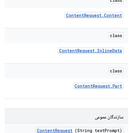
class
Content
Request
.
Content
class
Content
Request
.
Inline
Data
class
Content
Request
.
Part
سازندگان عمومی
Content
Request
(String text
Prompt)