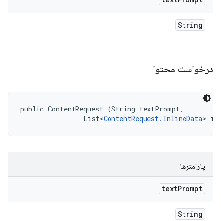
String
درخواست محتوا
public ContentRequest (String textPrompt, 

                List<
ContentRequest.InlineData
> in
پارامترها
text
Prompt
String