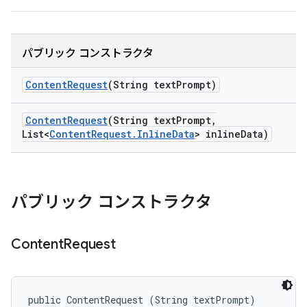
パブリック コンストラクタ
Content
Request
(String text
Prompt)
Content
Request
(String text
Prompt
,
List<
Content
Request
.
Inline
Data
> inline
Data)
パブリック コンストラクタ
Content
Request
public ContentRequest (String textPrompt)