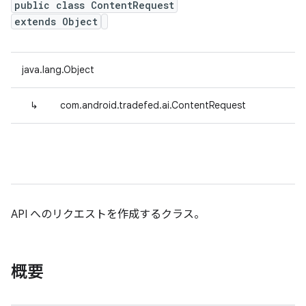
public class ContentRequest
extends Object
java.lang.Object
↳
com.android.tradefed.ai.ContentRequest
API へのリクエストを作成するクラス。
概要