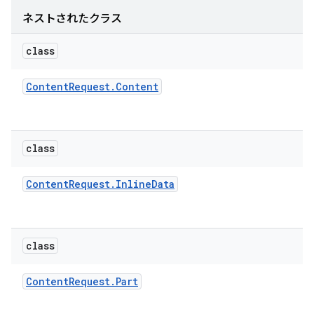
ネストされたクラス
class
Content
Request
.
Content
class
Content
Request
.
Inline
Data
class
Content
Request
.
Part