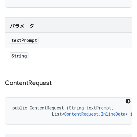
パラメータ
text
Prompt
String
Content
Request
public ContentRequest (String textPrompt, 

                List<
ContentRequest.InlineData
> in