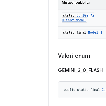
Metodi pubblici
static
Curl
Gen
Ai
Client
.
Model
static final
Model[]
Valori enum
GEMINI
_
2
_
0
_
FLASH
public static final 
Cu