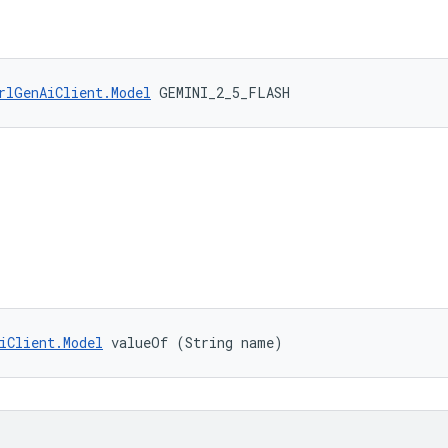
rlGenAiClient.Model
 GEMINI_2_5_FLASH
iClient.Model
 valueOf (String name)