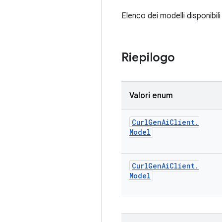
Elenco dei modelli disponibili 
Riepilogo
Valori enum
Curl
Gen
Ai
Client
.
Model
Curl
Gen
Ai
Client
.
Model