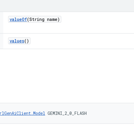
value
Of
(String name)
values
()
rlGenAiClient.Model
 GEMINI_2_0_FLASH