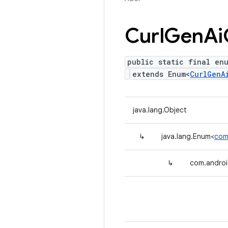
Curl
Gen
Ai
public static final en
extends Enum<
CurlGenA
java.lang.Object
↳
java.lang.Enum<
com
↳
com.androi