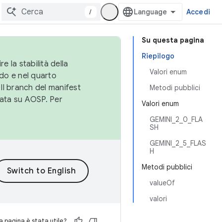
/
Accedi
Su questa pagina
Riepilogo
e la stabilità della
Valori enum
do e nel quarto
 Il branch del manifest
Metodi pubblici
cata su AOSP. Per
Valori enum
GEMINI_2_0_FLA
SH
GEMINI_2_5_FLAS
H
Metodi pubblici
valueOf
valori
 pagina è stata utile?