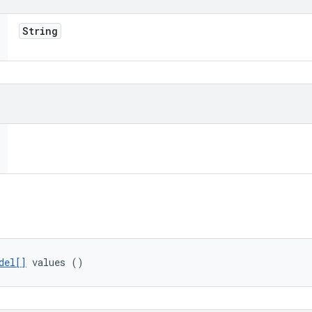
String
del[]
 values ()