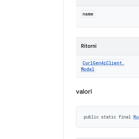
name
Ritorni
Curl
Gen
Ai
Client
.
Model
valori
public static final 
Mo