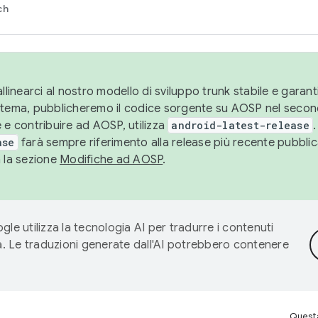
ch
llinearci al nostro modello di sviluppo trunk stabile e garantir
istema, pubblicheremo il codice sorgente su AOSP nel secon
 e contribuire ad AOSP, utilizza
android-latest-release
.
ase
farà sempre riferimento alla release più recente pubbli
a la sezione
Modifiche ad AOSP
.
gle utilizza la tecnologia AI per tradurre i contenuti
ta. Le traduzioni generate dall'AI potrebbero contenere
Questa