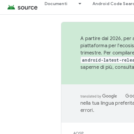
Documenti
Android Code Sear
A partire dal 2026, per a
piattaforma per l'ecos
trimestre. Per compilare
android-latest-rele
saperne di più, consult
Goo
nella tua lingua preferi
errori.
AOSP