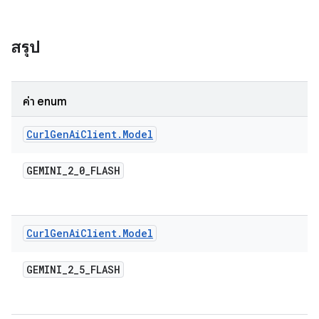
สรุป
ค่า enum
Curl
Gen
Ai
Client
.
Model
GEMINI
_
2
_
0
_
FLASH
Curl
Gen
Ai
Client
.
Model
GEMINI
_
2
_
5
_
FLASH