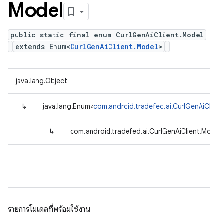
Model
public static final enum CurlGenAiClient.Model
extends Enum<
CurlGenAiClient.Model
>
java.lang.Object
↳
java.lang.Enum<
com.android.tradefed.ai.CurlGenAiClie
↳
com.android.tradefed.ai.CurlGenAiClient.Mode
รายการโมเดลที่พร้อมใช้งาน