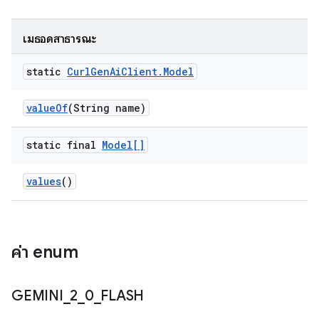
เมธอดสาธารณะ
static
Curl
Gen
Ai
Client
.
Model
value
Of
(String name)
static final
Model[]
values
()
ค่า enum
GEMINI
_
2
_
0
_
FLASH