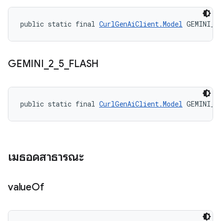
public static final 
CurlGenAiClient.Model
 GEMINI_2
GEMINI
_
2
_
5
_
FLASH
public static final 
CurlGenAiClient.Model
 GEMINI_2
เมธอดสาธารณะ
value
Of