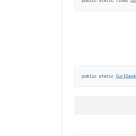
public static final 
Cu
public static 
CurlGenA