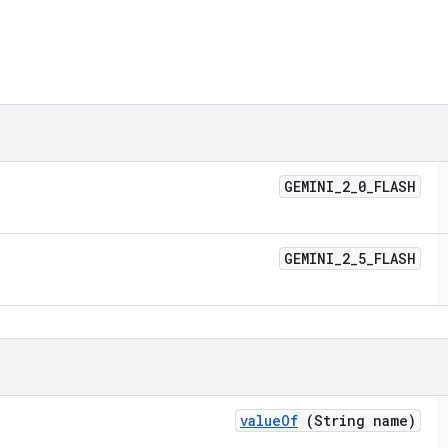
GEMINI
_
2
_
0
_
FLASH
GEMINI
_
2
_
5
_
FLASH
value
Of
(String name)