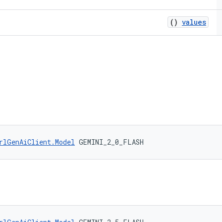
()
values
rlGenAiClient.Model
 GEMINI_2_0_FLASH