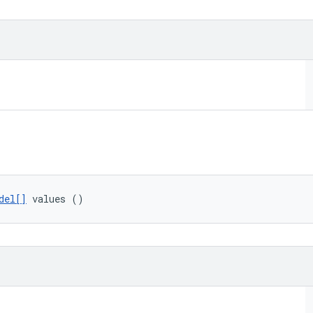
del[]
 values ()