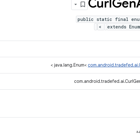
Gen
public static final enu
>
extends Enu
>
java.lang.Enum<
com.android.tradefed.ai.
com.android.tradefed.ai.CurlGe
ه