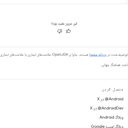
این مرور مفید بود؟
ی توصیف‌شده در
پروانه محتوا
هستند. جاوا و OpenJDK علامت‌های تجاری یا علامت‌های تجاری ثبت‌شده Oracle و/یا وابسته‌های آن هستند.
متصل کردن
‫‎@Android در X
‫‎@AndroidDev در X
وبلاگ Android
وبلاگ امنیت Google