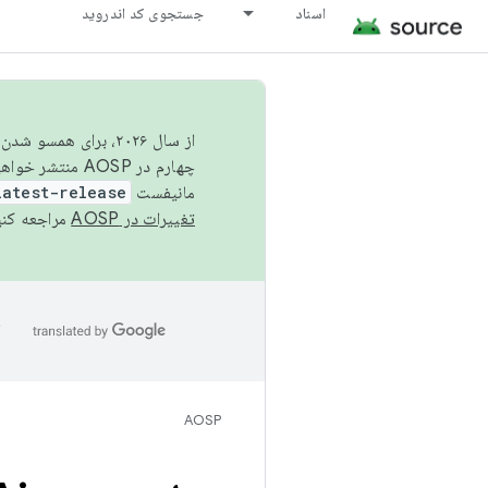
اسناد
جستجوی کد اندروید
از سال ۲۰۲۶، برای ه
چهارم در AOSP منتشر خواهیم کرد. برای ساخت و مشارکت در AOSP،
مانیفست
latest-release
تغییرات در AOSP
مراجعه کنی
ا
AOSP