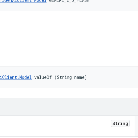
rlGenAiClient.Model
 GEMINI_2_5_FLASH
iClient.Model
 valueOf (String name)
String