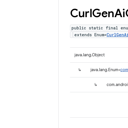
Curl
Gen
Ai
public static final en
extends Enum<
CurlGenA
java.lang.Object
↳
java.lang.Enum<
com
↳
com.androi