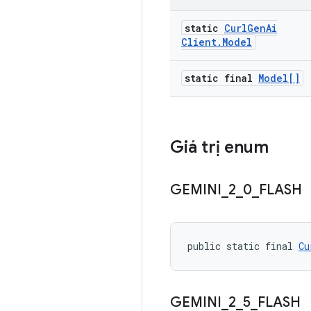
static
Curl
Gen
Ai
Client
.
Model
static final
Model[]
Giá trị enum
GEMINI
_
2
_
0
_
FLASH
public static final 
Cu
GEMINI
_
2
_
5
_
FLASH