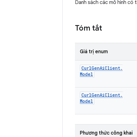
Danh sách các mô hình có t
Tóm tắt
Giá trị enum
Curl
Gen
Ai
Client
.
Model
Curl
Gen
Ai
Client
.
Model
Phương thức công khai