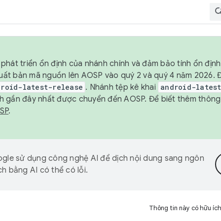
phát triển ổn định của nhánh chính và đảm bảo tính ổn địn
ẽ xuất bản mã nguồn lên AOSP vào quý 2 và quý 4 năm 2026.
droid-latest-release
. Nhánh tệp kê khai
android-lates
h gần đây nhất được chuyển đến AOSP. Để biết thêm thông t
OSP
.
gle sử dụng công nghệ AI để dịch nội dung sang ngôn
h bằng AI có thể có lỗi.
Thông tin này có hữu íc