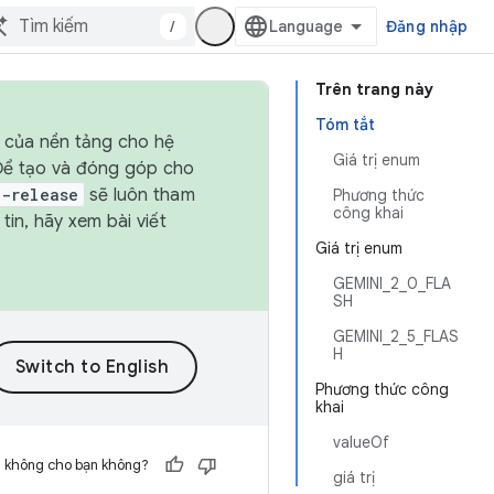
/
Đăng nhập
Trên trang này
Tóm tắt
h của nền tảng cho hệ
Giá trị enum
 Để tạo và đóng góp cho
t-release
sẽ luôn tham
Phương thức
công khai
in, hãy xem bài viết
Giá trị enum
GEMINI_2_0_FLA
SH
GEMINI_2_5_FLAS
H
Phương thức công
khai
valueOf
h không cho bạn không?
giá trị