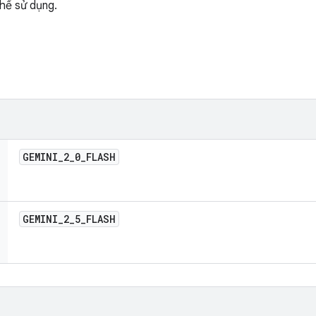
hể sử dụng.
GEMINI
_
2
_
0
_
FLASH
GEMINI
_
2
_
5
_
FLASH