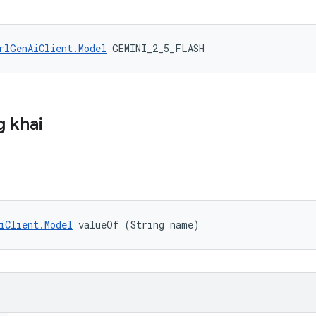
rlGenAiClient.Model
 GEMINI_2_5_FLASH
 khai
iClient.Model
 valueOf (String name)