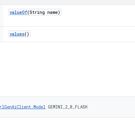
value
Of
(String name)
values
()
rlGenAiClient.Model
 GEMINI_2_0_FLASH