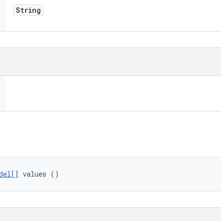
String
del[]
 values ()