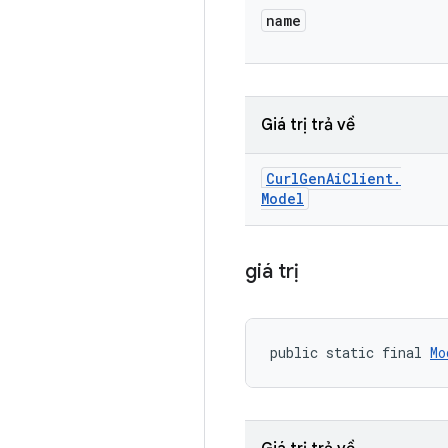
name
Giá trị trả về
Curl
Gen
Ai
Client
.
Model
giá trị
public static final 
Mo