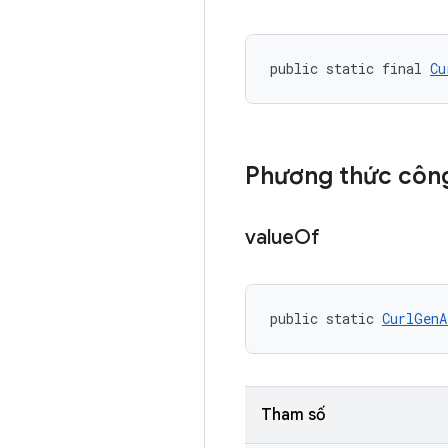
public static final 
Cu
Phương thức công
value
Of
public static 
CurlGenA
Tham số