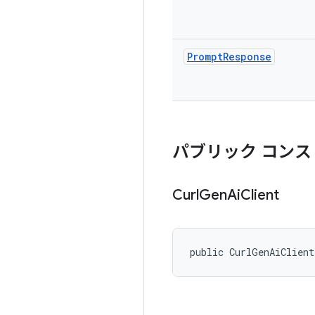
Prompt
Response
パブリック コンス
Curl
Gen
Ai
Client
public CurlGenAiClien