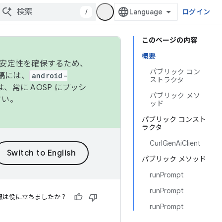
/
ログイン
このページの内容
概要
の安定性を確保するため、
パブリック コン
投稿には、
android-
ストラクタ
、常に AOSP にプッシ
パブリック メソ
さい。
ッド
パブリック コンスト
ラクタ
CurlGenAiClient
パブリック メソッド
runPrompt
runPrompt
報は役に立ちましたか？
runPrompt