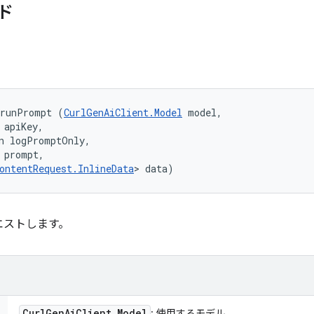
ド
 runPrompt (
CurlGenAiClient.Model
 model, 

 apiKey, 

n logPromptOnly, 

 prompt, 

ontentRequest.InlineData
> data)
エストします。
Curl
Gen
Ai
Client
.
Model
: 使用するモデル。