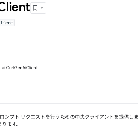
Client
lient
.ai.CurlGenAiClient
りしてプロンプト リクエストを行うための中央クライアントを提供
があります。