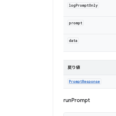
log
Prompt
Only
prompt
data
戻り値
Prompt
Response
run
Prompt