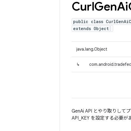
Curl
Gen
Ai
public class CurlGenAiC
extends Object
java.lang.Object
↳
com.android.tradefed
GenAi API とやり取
API_KEY を設定する必要