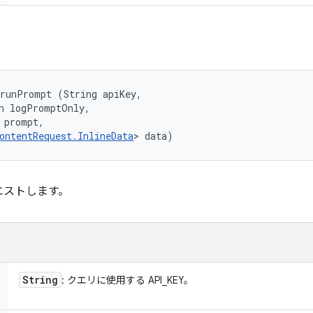
runPrompt (String apiKey, 

n logPromptOnly, 

 prompt, 

ontentRequest.InlineData
> data)
エストします。
String
: クエリに使用する API_KEY。