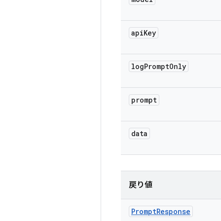
api
Key
log
Prompt
Only
prompt
data
戻り値
Prompt
Response