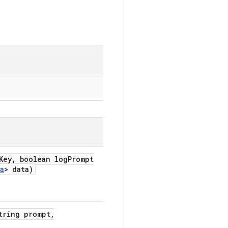
Key
,
boolean log
Prompt
a
> data)
ring prompt
,