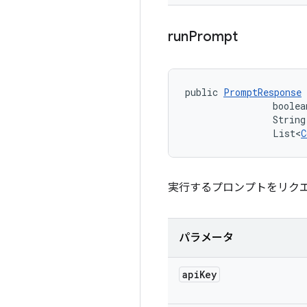
run
Prompt
public 
PromptResponse
 
                boolea
                String
                List<
C
実行するプロンプトをリク
パラメータ
api
Key