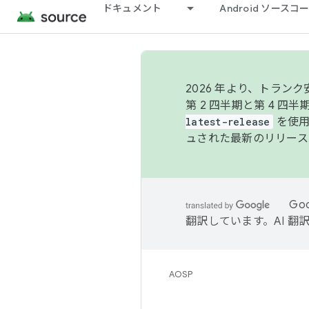
ドキュメント
Android ソース
2026 年より、トラ
第 2 四半期と第 4 四
latest-release
を使用
ュされた最新のリリース
Go
翻訳しています。AI 
AOSP