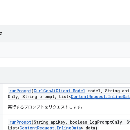
タ
run
Prompt
(
Curl
Gen
Ai
Client
.
Model
model
,
String api
Only
,
String prompt
,
List<
Content
Request
.
Inline
Dat
実行するプロンプトをリクエストします。
run
Prompt
(String api
Key
,
boolean log
Prompt
Only
,
St
List<
Content
Request
.
Inline
Data
> data)