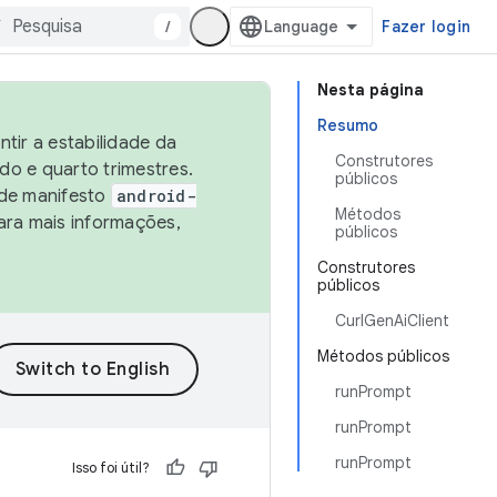
/
Fazer login
Nesta página
Resumo
tir a estabilidade da
Construtores
o e quarto trimestres.
públicos
 de manifesto
android-
Métodos
ara mais informações,
públicos
Construtores
públicos
CurlGenAiClient
Métodos públicos
runPrompt
runPrompt
runPrompt
Isso foi útil?