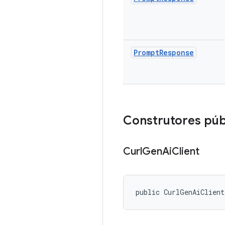
Prompt
Response
Construtores púb
Curl
Gen
Ai
Client
public CurlGenAiClien