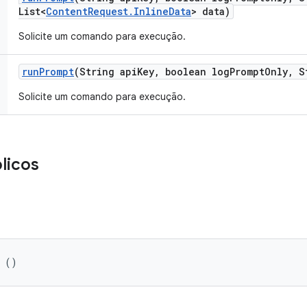
List<
Content
Request
.
Inline
Data
> data)
Solicite um comando para execução.
run
Prompt
(String api
Key
,
boolean log
Prompt
Only
,
St
Solicite um comando para execução.
licos
t ()