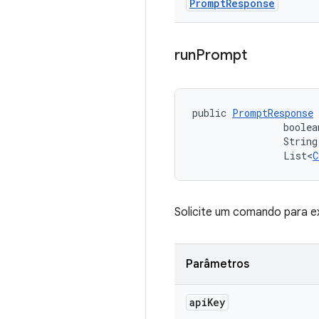
Prompt
Response
run
Prompt
public 
PromptResponse
 
                boolea
                String
                List<
C
Solicite um comando para 
Parâmetros
api
Key