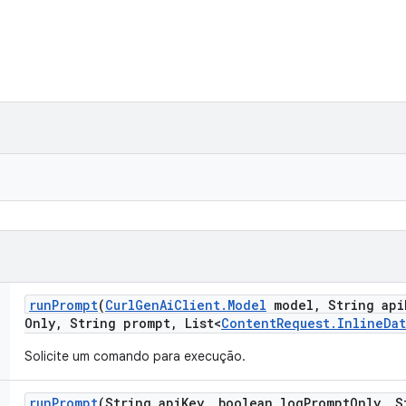
run
Prompt
(
Curl
Gen
Ai
Client
.
Model
model
,
String api
Only
,
String prompt
,
List<
Content
Request
.
Inline
Dat
Solicite um comando para execução.
run
Prompt
(String api
Key
,
boolean log
Prompt
Only
,
St