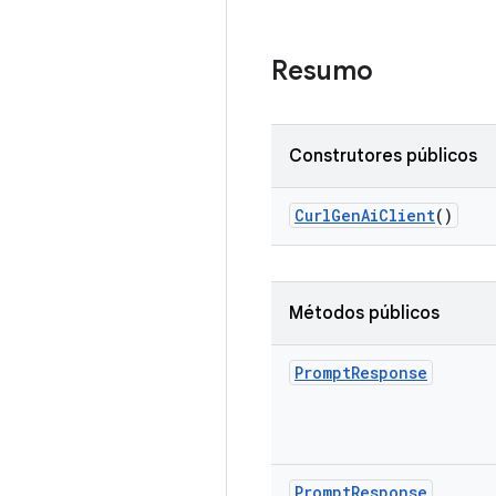
Resumo
Construtores públicos
Curl
Gen
Ai
Client
()
Métodos públicos
Prompt
Response
Prompt
Response