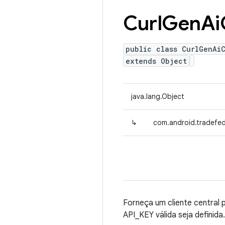
Curl
Gen
Ai
public class CurlGenAiC
extends Object
java.lang.Object
↳
com.android.tradefed
Forneça um cliente central 
API_KEY válida seja definida.