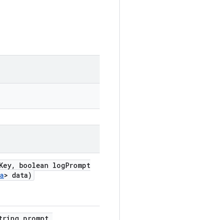
Key
,
boolean log
Prompt
a
> data)
ring prompt
,