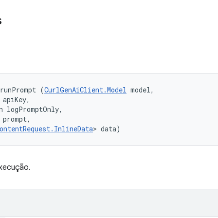
s
 runPrompt (
CurlGenAiClient.Model
 model, 

 apiKey, 

n logPromptOnly, 

 prompt, 

ontentRequest.InlineData
> data)
execução.