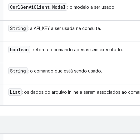
Curl
Gen
Ai
Client
.
Model
: o modelo a ser usado.
String
: a API_KEY a ser usada na consulta.
boolean
: retorna o comando apenas sem executá-lo.
String
: o comando que está sendo usado.
List
: os dados do arquivo inline a serem associados ao com