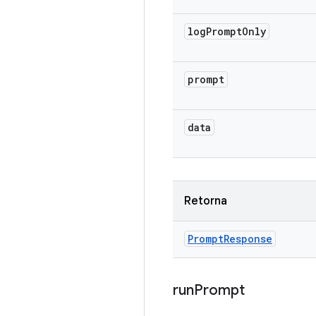
log
Prompt
Only
prompt
data
Retorna
Prompt
Response
run
Prompt