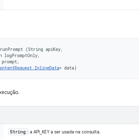
runPrompt (String apiKey, 

n logPromptOnly, 

 prompt, 

ontentRequest.InlineData
> data)
execução.
String
: a API_KEY a ser usada na consulta.