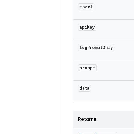
model
api
Key
log
Prompt
Only
prompt
data
Retorna