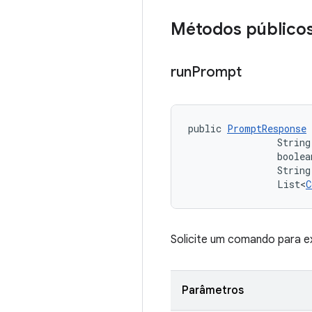
Métodos público
run
Prompt
public 
PromptResponse
                String
                boolea
                String
                List<
C
Solicite um comando para 
Parâmetros