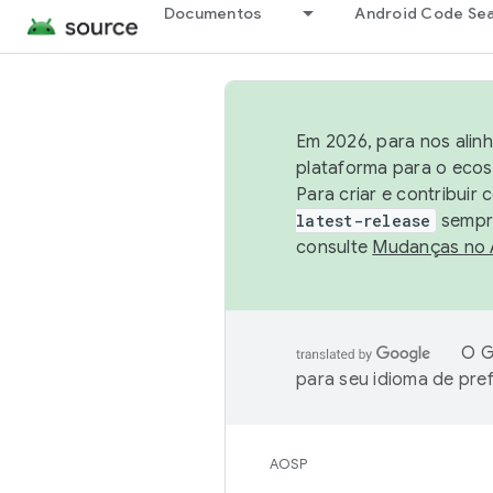
Documentos
Android Code Se
Em 2026, para nos alin
plataforma para o ecos
Para criar e contribuir
latest-release
sempre
consulte
Mudanças no
O G
para seu idioma de pre
AOSP