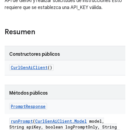
API de GenAI y realizar solicitudes de instrucciones Esto
requiere que se establezca una API_KEY válida.
Resumen
Constructores públicos
Curl
Gen
Ai
Client
()
Métodos públicos
Prompt
Response
run
Prompt
(
Curl
Gen
Ai
Client
.
Model
model
,
String api
Key
,
boolean log
Prompt
Only
,
String