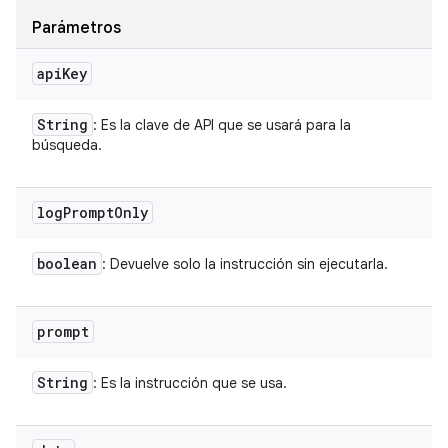
Parámetros
api
Key
String
: Es la clave de API que se usará para la
búsqueda.
log
Prompt
Only
boolean
: Devuelve solo la instrucción sin ejecutarla.
prompt
String
: Es la instrucción que se usa.