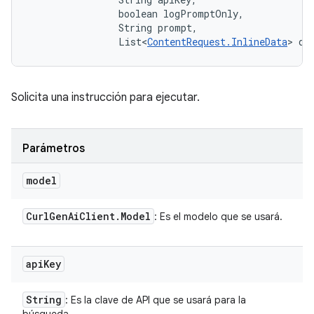
                boolean logPromptOnly, 

                String prompt, 

                List<
ContentRequest.InlineData
> da
Solicita una instrucción para ejecutar.
Parámetros
model
Curl
Gen
Ai
Client
.
Model
: Es el modelo que se usará.
api
Key
String
: Es la clave de API que se usará para la