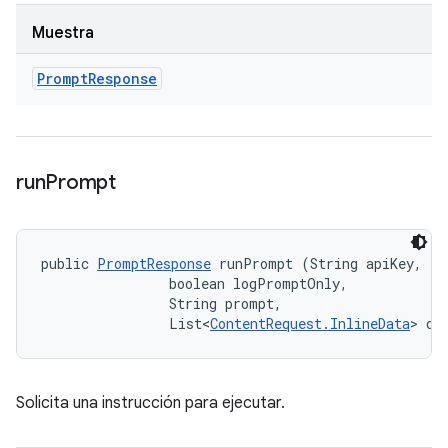
Muestra
Prompt
Response
run
Prompt
public 
PromptResponse
 runPrompt (String apiKey, 

                boolean logPromptOnly, 

                String prompt, 

                List<
ContentRequest.InlineData
> da
Solicita una instrucción para ejecutar.