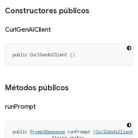
Constructores públicos
Curl
Gen
Ai
Client
public CurlGenAiClient ()
Métodos públicos
run
Prompt
public 
PromptResponse
 runPrompt (
CurlGenAiClient.M
                String apiKey, 
