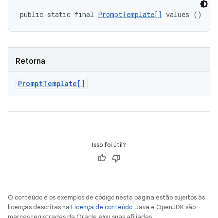
public static final 
PromptTemplate[]
 values ()
Retorna
Prompt
Template[]
Isso foi útil?
O conteúdo e os exemplos de código nesta página estão sujeitos às
licenças descritas na
Licença de conteúdo
. Java e OpenJDK são
marcas registradas da Oracle e/ou suas afiliadas.