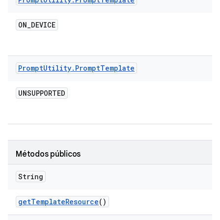
ON
_
DEVICE
Prompt
Utility
.
Prompt
Template
UNSUPPORTED
Métodos públicos
String
get
Template
Resource
()