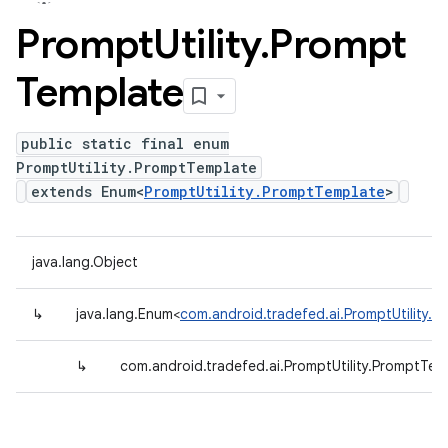
Prompt
Utility
.
Prompt
Template
public static final enum
PromptUtility.PromptTemplate
extends Enum<
PromptUtility.PromptTemplate
>
java.lang.Object
↳
java.lang.Enum<
com.android.tradefed.ai.PromptUtility.
↳
com.android.tradefed.ai.PromptUtility.PromptTem