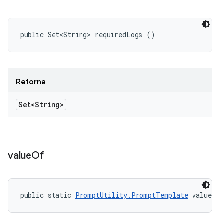
public Set<String> requiredLogs ()
Retorna
Set<String>
value
Of
public static 
PromptUtility.PromptTemplate
 valueO