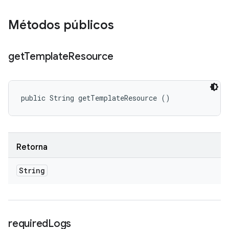
Métodos públicos
get
Template
Resource
public String getTemplateResource ()
Retorna
String
required
Logs