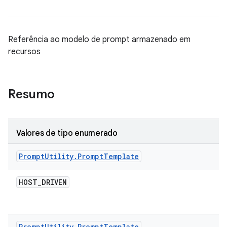
Referência ao modelo de prompt armazenado em
recursos
Resumo
Valores de tipo enumerado
Prompt
Utility
.
Prompt
Template
HOST
_
DRIVEN
Prompt
Utility
.
Prompt
Template