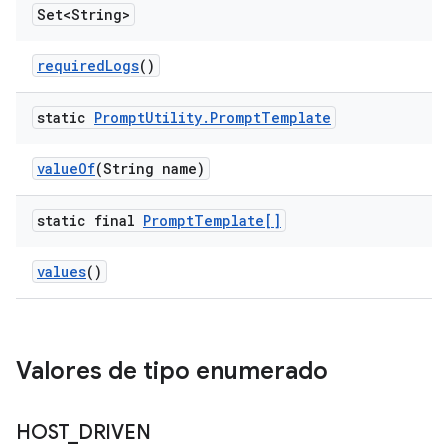
Set<String>
required
Logs
()
static
Prompt
Utility
.
Prompt
Template
value
Of
(String name)
static final
Prompt
Template[]
values
()
Valores de tipo enumerado
HOST
_
DRIVEN